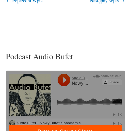
←
Poprzedni Wpis
Następny Wpis
→
Podcast Audio Bufet