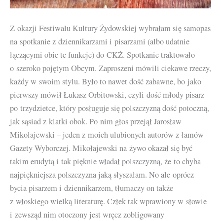
Z okazji Festiwalu Kultury Żydowskiej wybrałam się samopas
na spotkanie z dziennikarzami i pisarzami (albo udatnie
łączącymi obie te funkcje) do CKŻ. Spotkanie traktowało
o szeroko pojętym Obcym. Zaproszeni mówili ciekawe rzeczy,
każdy w swoim stylu. Było to nawet dość zabawne, bo jako
pierwszy mówił Łukasz Orbitowski, czyli dość młody pisarz
po trzydzietce, który posługuje się polszczyzną dość potoczną,
jak sąsiad z klatki obok. Po nim głos przejął Jarosław
Mikołajewski – jeden z moich ulubionych autorów z łamów
Gazety Wyborczej. Mikołajewski na żywo okazał się być
takim erudytą i tak pięknie władał polszczyzną, że to chyba
najpiękniejsza polszczyzna jaką słyszałam. No ale oprócz
bycia pisarzem i dziennikarzem, tłumaczy on także
z włoskiego wielką literaturę. Człek tak wprawiony w słowie
i zewsząd nim otoczony jest wręcz zobligowany