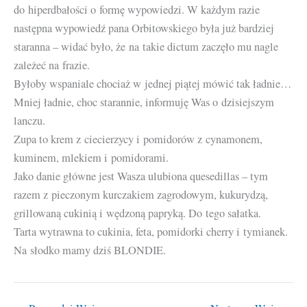
do hiperdbałości o formę wypowiedzi. W każdym razie
następna wypowiedź pana Orbitowskiego była już bardziej
staranna – widać było, że na takie dictum zaczęło mu nagle
zależeć na frazie.
Byłoby wspaniale chociaż w jednej piątej mówić tak ładnie…
Mniej ładnie, choc starannie, informuję Was o dzisiejszym
lanczu.
Zupa to krem z ciecierzycy i pomidorów z cynamonem,
kuminem, mlekiem i pomidorami.
Jako danie główne jest Wasza ulubiona quesedillas – tym
razem z pieczonym kurczakiem zagrodowym, kukurydzą,
grillowaną cukinią i wędzoną papryką. Do tego sałatka.
Tarta wytrawna to cukinia, feta, pomidorki cherry i tymianek.
Na słodko mamy dziś BLONDIE.