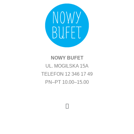
Przejdź
do
treści
NOWY BUFET
UL. MOGILSKA 15A
TELEFON 12 346 17 49
PN–PT 10.00–15.00
Menu