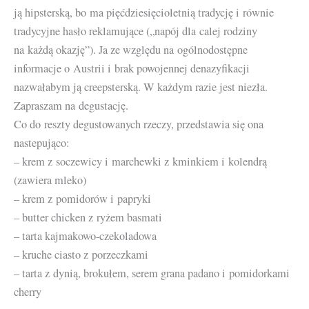
ją hipsterską, bo ma pięćdziesięcioletnią tradycję i równie
tradycyjne hasło reklamujące („napój dla calej rodziny
na każdą okazję”). Ja ze względu na ogólnodostępne
informacje o Austrii i brak powojennej denazyfikacji
nazwałabym ją creepsterską. W każdym razie jest niezła.
Zapraszam na degustację.
Co do reszty degustowanych rzeczy, przedstawia się ona
nastepująco:
– krem z soczewicy i marchewki z kminkiem i kolendrą
(zawiera mleko)
– krem z pomidorów i papryki
– butter chicken z ryżem basmati
– tarta kajmakowo-czekoladowa
– kruche ciasto z porzeczkami
– tarta z dynią, brokułem, serem grana padano i pomidorkami
cherry