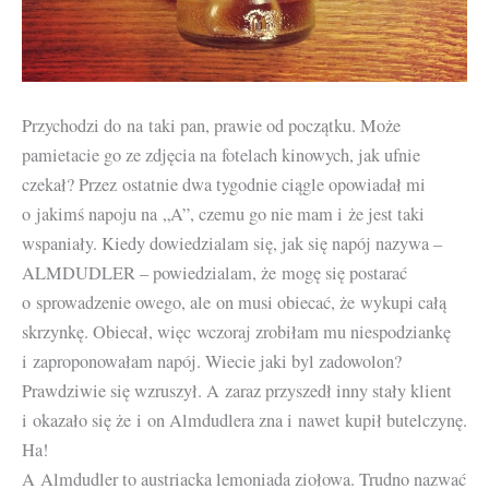
Przychodzi do na taki pan, prawie od początku. Może
pamietacie go ze zdjęcia na fotelach kinowych, jak ufnie
czekał? Przez ostatnie dwa tygodnie ciągle opowiadał mi
o jakimś napoju na „A”, czemu go nie mam i że jest taki
wspaniały. Kiedy dowiedzialam się, jak się napój nazywa –
ALMDUDLER – powiedzialam, że mogę się postarać
o sprowadzenie owego, ale on musi obiecać, że wykupi całą
skrzynkę. Obiecał, więc wczoraj zrobiłam mu niespodziankę
i zaproponowałam napój. Wiecie jaki byl zadowolon?
Prawdziwie się wzruszył. A zaraz przyszedł inny stały klient
i okazało się że i on Almdudlera zna i nawet kupił butelczynę.
Ha!
A Almdudler to austriacka lemoniada ziołowa. Trudno nazwać