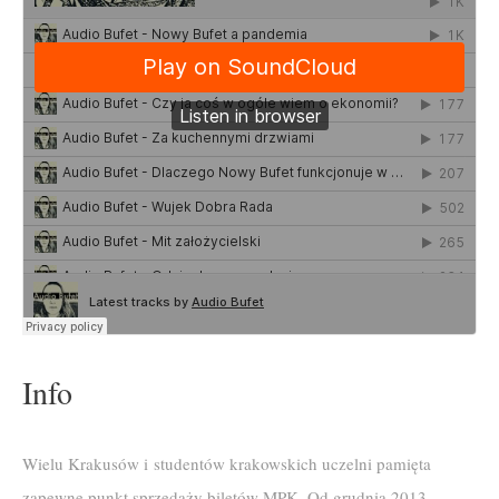
Info
Wielu Krakusów i studentów krakowskich uczelni pamięta
zapewne punkt sprzedaży biletów MPK. Od grudnia 2013