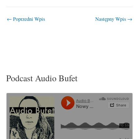
←
Poprzedni Wpis
Następny Wpis
→
Podcast Audio Bufet