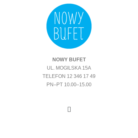
Przejdź
do
treści
NOWY BUFET
UL. MOGILSKA 15A
TELEFON 12 346 17 49
PN–PT 10.00–15.00
Menu