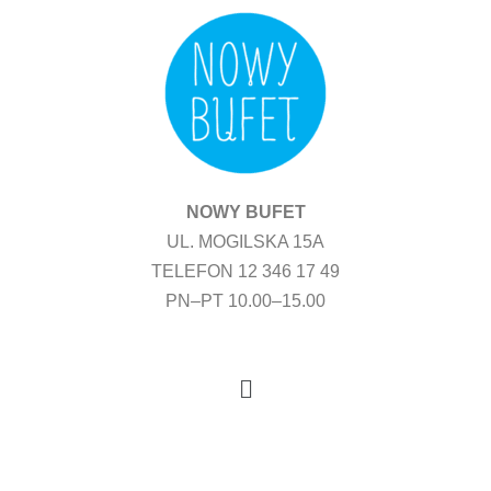
Przejdź
do
treści
NOWY BUFET
UL. MOGILSKA 15A
TELEFON 12 346 17 49
PN–PT 10.00–15.00
Menu