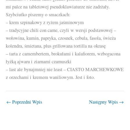
mi palce na tabletowej pseudoklawiaturze nie zadrżały.
Szybciutko piszemy o smaczkach:
– krem szpinakowy z ryżem jaśminowym
– tradycyjne chili con carne, czyli w wersji podstawowej –
wołowina, kumin, papryka, czosnek, cebula, fasola, świeża
kolendra, śmietana, plus grillowana tortilla na okrasę
– tarta z camembertem, brokułami i kalafiorem, wzbogacona
łyżką ajwaru i ziarnami czarnuszki
– last ale bynajmniej nie least – CIASTO MARCHEWKOWE
z orzechami i kremem waniliowym. Jest i foto.
←
Poprzedni Wpis
Następny Wpis
→