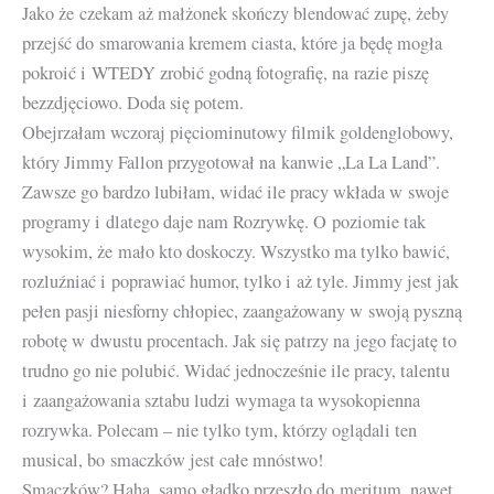
Jako że czekam aż małżonek skończy blendować zupę, żeby
przejść do smarowania kremem ciasta, które ja będę mogła
pokroić i WTEDY zrobić godną fotografię, na razie piszę
bezzdjęciowo. Doda się potem.
Obejrzałam wczoraj pięciominutowy filmik goldenglobowy,
który Jimmy Fallon przygotował na kanwie „La La Land”.
Zawsze go bardzo lubiłam, widać ile pracy wkłada w swoje
programy i dlatego daje nam Rozrywkę. O poziomie tak
wysokim, że mało kto doskoczy. Wszystko ma tylko bawić,
rozluźniać i poprawiać humor, tylko i aż tyle. Jimmy jest jak
pełen pasji niesforny chłopiec, zaangażowany w swoją pyszną
robotę w dwustu procentach. Jak się patrzy na jego facjatę to
trudno go nie polubić. Widać jednocześnie ile pracy, talentu
i zaangażowania sztabu ludzi wymaga ta wysokopienna
rozrywka. Polecam – nie tylko tym, którzy oglądali ten
musical, bo smaczków jest całe mnóstwo!
Smaczków? Haha, samo gładko przeszło do meritum, nawet