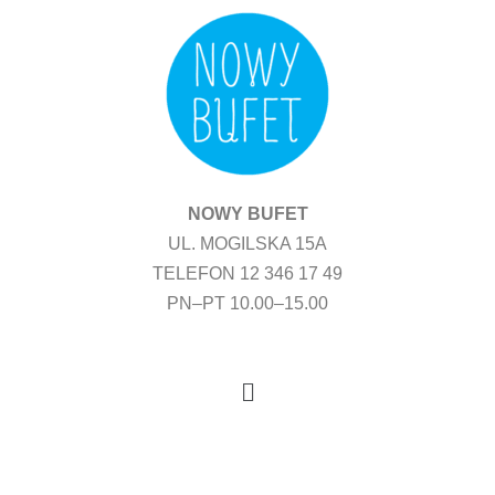
Przejdź
do
treści
NOWY BUFET
UL. MOGILSKA 15A
TELEFON 12 346 17 49
PN–PT 10.00–15.00
Menu