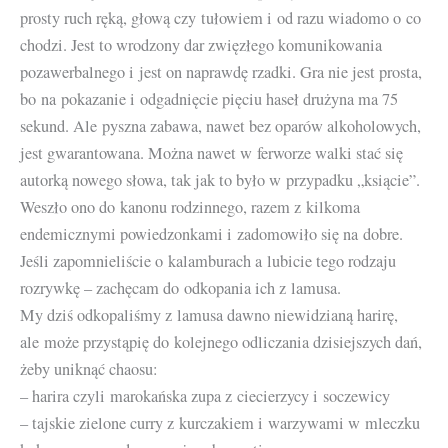
prosty ruch ręką, głową czy tułowiem i od razu wiadomo o co
chodzi. Jest to wrodzony dar zwięzłego komunikowania
pozawerbalnego i jest on naprawdę rzadki. Gra nie jest prosta,
bo na pokazanie i odgadnięcie pięciu haseł drużyna ma 75
sekund. Ale pyszna zabawa, nawet bez oparów alkoholowych,
jest gwarantowana. Można nawet w ferworze walki stać się
autorką nowego słowa, tak jak to było w przypadku „ksiącie”.
Weszło ono do kanonu rodzinnego, razem z kilkoma
endemicznymi powiedzonkami i zadomowiło się na dobre.
Jeśli zapomnieliście o kalamburach a lubicie tego rodzaju
rozrywkę – zachęcam do odkopania ich z lamusa.
My dziś odkopaliśmy z lamusa dawno niewidzianą harirę,
ale może przystąpię do kolejnego odliczania dzisiejszych dań,
żeby uniknąć chaosu:
– harira czyli marokańska zupa z ciecierzycy i soczewicy
– tajskie zielone curry z kurczakiem i warzywami w mleczku