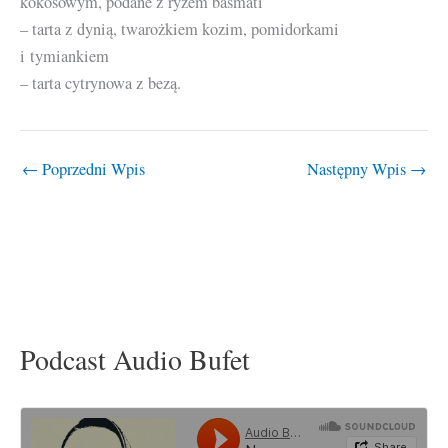
kokosowym, podane z ryżem basmati
– tarta z dynią, twarożkiem kozim, pomidorkami
i tymiankiem
– tarta cytrynowa z bezą.
←
Poprzedni Wpis
Następny Wpis
→
Podcast Audio Bufet