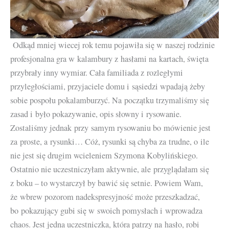
Odkąd mniej wiecej rok temu pojawiła się w naszej rodzinie
profesjonalna gra w kalambury z hasłami na kartach, święta
przybrały inny wymiar. Cała familiada z rozległymi
przyległościami, przyjaciele domu i sąsiedzi wpadają żeby
sobie pospołu pokalamburzyć. Na początku trzymaliśmy się
zasad i było pokazywanie, opis słowny i rysowanie.
Zostaliśmy jednak przy samym rysowaniu bo mówienie jest
za proste, a rysunki… Cóż, rysunki są chyba za trudne, o ile
nie jest się drugim wcieleniem Szymona Kobylińskiego.
Ostatnio nie uczestniczyłam aktywnie, ale przyglądałam się
z boku – to wystarczył by bawić się setnie. Powiem Wam,
że wbrew pozorom nadekspresyjność może przeszkadzać,
bo pokazujący gubi się w swoich pomysłach i wprowadza
chaos. Jest jedna uczestniczka, która patrzy na hasło, robi