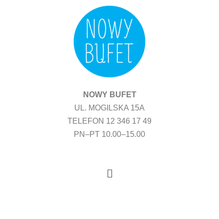
Przejdź
do
treści
NOWY BUFET
UL. MOGILSKA 15A
TELEFON 12 346 17 49
PN–PT 10.00–15.00
Menu