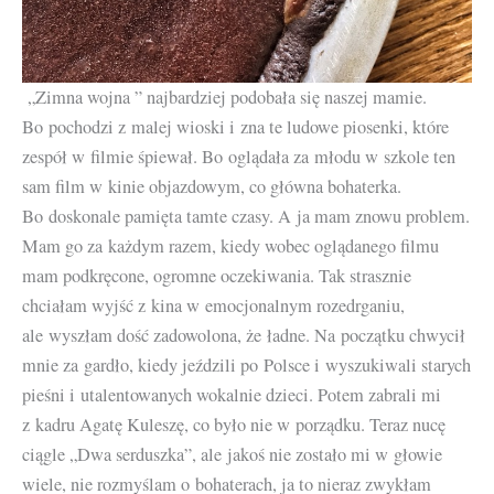
„Zimna wojna ” najbardziej podobała się naszej mamie.
Bo pochodzi z malej wioski i zna te ludowe piosenki, które
zespół w filmie śpiewał. Bo oglądała za młodu w szkole ten
sam film w kinie objazdowym, co główna bohaterka.
Bo doskonale pamięta tamte czasy. A ja mam znowu problem.
Mam go za każdym razem, kiedy wobec oglądanego filmu
mam podkręcone, ogromne oczekiwania. Tak strasznie
chciałam wyjść z kina w emocjonalnym rozedrganiu,
ale wyszłam dość zadowolona, że ładne. Na początku chwycił
mnie za gardło, kiedy jeździli po Polsce i wyszukiwali starych
pieśni i utalentowanych wokalnie dzieci. Potem zabrali mi
z kadru Agatę Kuleszę, co było nie w porządku. Teraz nucę
ciągle „Dwa serduszka”, ale jakoś nie zostało mi w głowie
wiele, nie rozmyślam o bohaterach, ja to nieraz zwykłam