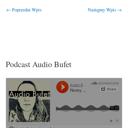
←
Poprzedni Wpis
Następny Wpis
→
Podcast Audio Bufet