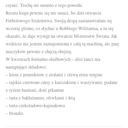
czynić. Trochę mi smutno z tego powodu.
Reszta kraju pewnie się nie smuci, bo dziś otwarcie
Futbolowego Szaleństwa. Swoją drogą zastanawiałam się
wczoraj głośno, co słychać u Robbiego Williamsa, a tu się
okazało, że daje występ na otwarcie Mistrzostw Świata. Jak
widzicie nie jestem zaznajomiona z całą tą machiną, ale parę
meczyków pewnie z chęcią obejrzę.
W kwestiach formalno-służbowych – dziś lancz ma
następujące składowe:
– krem z pomidorow z ziołami i oliwą extra vergine
– tajskie czerwone curry z kurczakiem i warzywami, podane
z ryżem basmati, dość pikantne
– tarta z bakłażanem, oliwkami i fetą
– tarta czekoladowo-kajmakowa
– blondie.