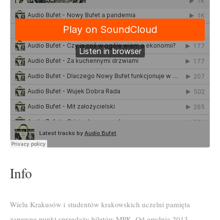
Info
Wielu Krakusów i studentów krakowskich uczelni pamięta
zapewne punkt sprzedaży biletów MPK. Od grudnia 2013