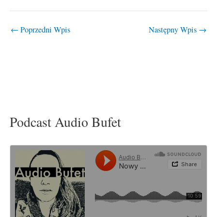
←
Poprzedni Wpis
Następny Wpis
→
Podcast Audio Bufet