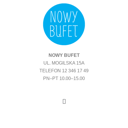
Przejdź
do
treści
NOWY BUFET
UL. MOGILSKA 15A
TELEFON 12 346 17 49
PN–PT 10.00–15.00
Menu