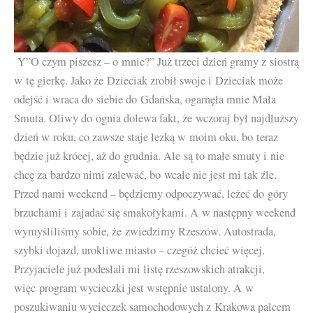
Y”O czym piszesz – o mnie?” Już trzeci dzień gramy z siostrą
w tę gierkę. Jako że Dzieciak zrobił swoje i Dzieciak może
odejść i wraca do siebie do Gdańska, ogarnęła mnie Mała
Smuta. Oliwy do ognia dolewa fakt, że wczoraj był najdłuższy
dzień w roku, co zawsze staje łezką w moim oku, bo teraz
będzie już krócej, aż do grudnia. Ale są to małe smuty i nie
chcę za bardzo nimi zalewać, bo wcale nie jest mi tak źle.
Przed nami weekend – będziemy odpoczywać, leżeć do góry
brzuchami i zajadać się smakołykami. A w następny weekend
wymyśliliśmy sobie, że zwiedzimy Rzeszów. Autostrada,
szybki dojazd, urokliwe miasto – czegóż chcieć więcej.
Przyjaciele już podesłali mi listę rzeszowskich atrakcji,
więc program wycieczki jest wstępnie ustalony. A w
poszukiwaniu wycieczek samochodowych z Krakowa palcem