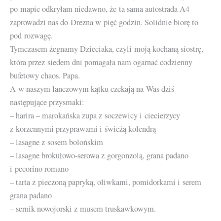
po mapie odkryłam niedawno, że ta sama autostrada A4
zaprowadzi nas do Drezna w pięć godzin. Solidnie biorę to
pod rozwagę.
Tymczasem żegnamy Dzieciaka, czyli moją kochaną siostrę,
która przez siedem dni pomagała nam ogarnać codzienny
bufetowy chaos. Papa.
A w naszym lanczowym kątku czekają na Was dziś
następujące przysmaki:
– harira – marokańska zupa z soczewicy i ciecierzycy
z korzennymi przyprawami i świeżą kolendrą
– lasagne z sosem bolońskim
– lasagne brokułowo-serowa z gorgonzolą, grana padano
i pecorino romano
– tarta z pieczoną papryką, oliwkami, pomidorkami i serem
grana padano
– sernik nowojorski z musem truskawkowym.