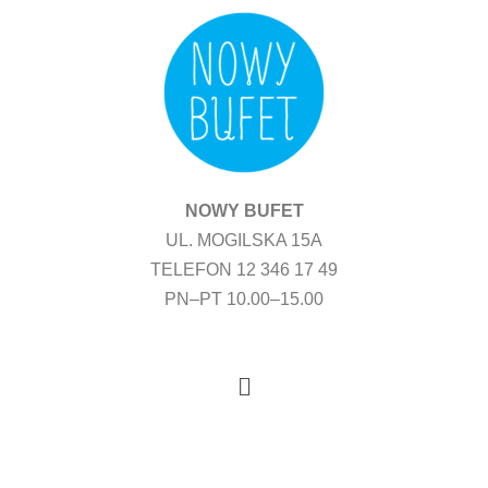
Przejdź
do
treści
NOWY BUFET
UL. MOGILSKA 15A
TELEFON 12 346 17 49
PN–PT 10.00–15.00
Menu