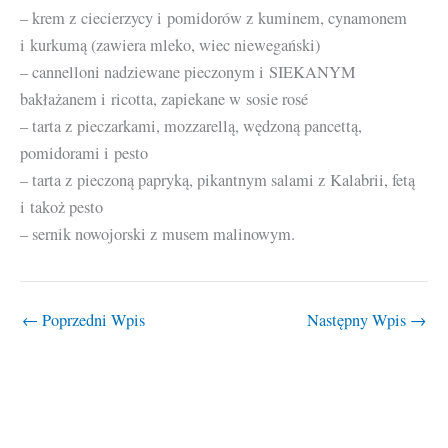
– krem z ciecierzycy i pomidorów z kuminem, cynamonem
i kurkumą (zawiera mleko, wiec niewegański)
– cannelloni nadziewane pieczonym i SIEKANYM
bakłażanem i ricotta, zapiekane w sosie rosé
– tarta z pieczarkami, mozzarellą, wędzoną pancettą,
pomidorami i pesto
– tarta z pieczoną papryką, pikantnym salami z Kalabrii, fetą
i takoż pesto
– sernik nowojorski z musem malinowym.
←
Poprzedni Wpis
Następny Wpis
→