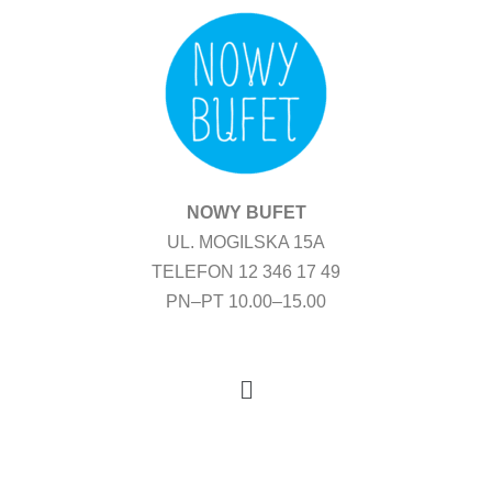
Przejdź
do
treści
NOWY BUFET
UL. MOGILSKA 15A
TELEFON 12 346 17 49
PN–PT 10.00–15.00
Menu