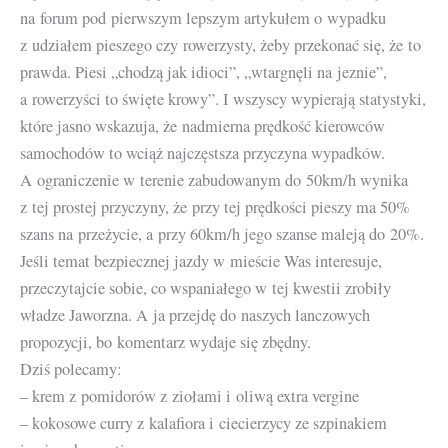
na forum pod pierwszym lepszym artykułem o wypadku
z udziałem pieszego czy rowerzysty, żeby przekonać się, że to
prawda. Piesi „chodzą jak idioci”, „wtargnęli na jeznie”,
a rowerzyści to święte krowy”. I wszyscy wypierają statystyki,
które jasno wskazuja, że nadmierna prędkość kierowców
samochodów to wciąż najczęstsza przyczyna wypadków.
A ograniczenie w terenie zabudowanym do 50km/h wynika
z tej prostej przyczyny, że przy tej prędkości pieszy ma 50%
szans na przeżycie, a przy 60km/h jego szanse maleją do 20%.
Jeśli temat bezpiecznej jazdy w mieście Was interesuje,
przeczytajcie sobie, co wspaniałego w tej kwestii zrobiły
władze Jaworzna. A ja przejdę do naszych lanczowych
propozycji, bo komentarz wydaje się zbędny.
Dziś polecamy:
– krem z pomidorów z ziołami i oliwą extra vergine
– kokosowe curry z kalafiora i ciecierzycy ze szpinakiem