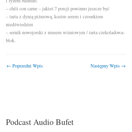
i ryżem basmati
– chili con carne – jakieś 7 porcji powinno jeszcze być
– tarta z dynią piżmową, kozim serem i czosnkiem
niedźwiedzim
– sernik nowojorski z musem wiśniowym / tarta czekoladowa-
blok.
←
Poprzedni Wpis
Następny Wpis
→
Podcast Audio Bufet