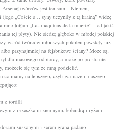
h. Arsenał twórców jest ten sam – Niemen,
 (jego „Coście s….syny uczyniły z tą krainą” widzę
a rano łoiłam „Las maquinas de la muerte” – od jakiś
nia tej płyty). Nie siedzę głęboko w młodej polskiej
, czy wsród twórców młodszych pokoleń powstały już
y, albo przynajmniej na fejsbukowe ściany? Może są,
odkrył dla masowego odbiorcy, a może po prostu nie
, możecie się tym ze mną podzielić.
m co mamy najlepszego, czyli garmażem naszego
ępująco:
z tortilli
owym z orzeszkami ziemnymi, kolendrą i ryżem
idorami suszonymi i serem grana padano