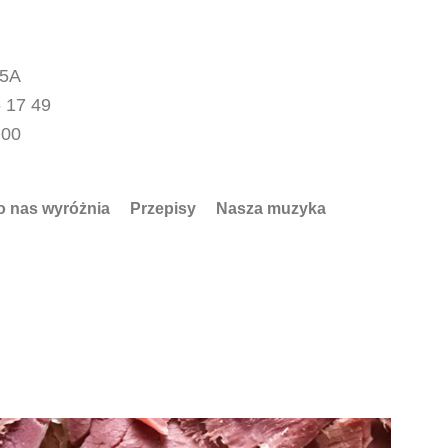
15A
 17 49
.00
o nas wyróżnia
Przepisy
Nasza muzyka