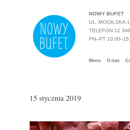
Przejdź
do
NOWY BUFET
treści
UL. MOGILSKA 
TELEFON 12 346
PN–PT 10.00–15
Menu
O nas
C
15 stycznia 2019