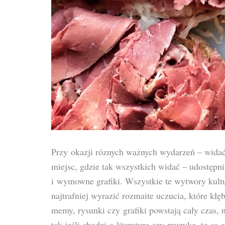
Przy okazji róznych ważnych wydarzeń – widać
miejsc, gdzie tak wszystkich widać – udostępn
i wymowne grafiki. Wszystkie te wytwory kultu
najtrafniej wyrazić rozmaite uczucia, które kłę
memy, rysunki czy grafiki powstają cały czas, n
tak jeśli chodzi o literaturę czy muzykę, to są