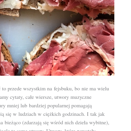
 to przede wszystkim na fejsbuku, bo nie ma wielu
iamy cytaty, całe wiersze, utwory muzyczne
ry mniej lub bardziej popularnej pomagają
bią się w ludziach w ciężkich godzinach. I tak jak
a bieżąco (zdarzają się wśród nich dzieła wybitne),
 ciągle te same utwory. Utwory, które powstały