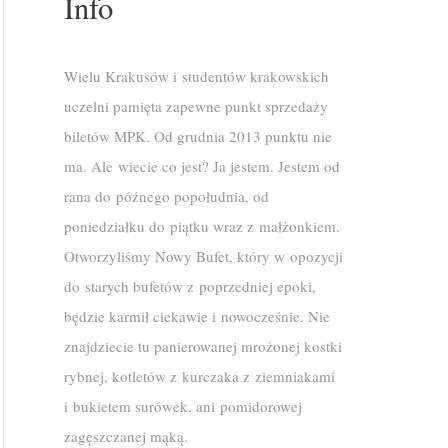
Info
Wielu Krakusów i studentów krakowskich
uczelni pamięta zapewne punkt sprzedaży
biletów MPK. Od grudnia 2013 punktu nie
ma. Ale wiecie co jest? Ja jestem. Jestem od
rana do późnego popołudnia, od
poniedziałku do piątku wraz z małżonkiem.
Otworzyliśmy Nowy Bufet, który w opozycji
do starych bufetów z poprzedniej epoki,
będzie karmił ciekawie i nowocześnie. Nie
znajdziecie tu panierowanej mrożonej kostki
rybnej, kotletów z kurczaka z ziemniakami
i bukietem surówek, ani pomidorowej
zagęszczanej mąką.