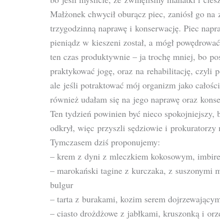
Małżonek chwycił oburącz piec, zaniósł go na 
trzygodzinną naprawę i konserwację. Piec napr
pieniądz w kieszeni został, a mógł powędrować
ten czas produktywnie – ja trochę mniej, bo po
praktykować jogę, oraz na rehabilitację, czyli
ale jeśli potraktować mój organizm jako całośc
również udałam się na jego naprawę oraz konse
Ten tydzień powinien być nieco spokojniejszy, 
odkrył, więc przyszli sędziowie i prokuratorzy
Tymczasem dziś proponujemy:
– krem z dyni z mleczkiem kokosowym, imbire
– marokański tagine z kurczaka, z suszonymi 
bulgur
– tarta z burakami, kozim serem dojrzewający
– ciasto drożdżowe z jabłkami, kruszonką i or