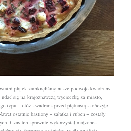
 ostatni piątek zamknęliśmy nasze podwoje kwadrans
y udać się na krajoznawczą wycieczkę za miasto,
ego typu – otóż kwadrans przed piętnastą skończyło
awet ostatnie bastiony – sałatka i ruben – zostały
cych. Czas ten sprawnie wykorzystał małżonek,
zyliśmy się darowaną godzinką, to źle myślicie.