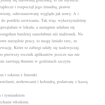
zaplecze i rozpoczął jego żmudną, prawie
awiony, odrestaurowany wygląda jak nowy. A i
 do portfela serwisanta. Tak więc wykorzystaliśmy
sprzątałam w lokalu, a następnie udałam się
 postąpiłam bardziej samolubnie niż małżonek. No
iowe narzędzie pracy, to mogę śmiało rzec, ze
rwację. Które to zabiegi udały się nadzwyczaj.
bo pierwszy rocznik aplikantów jeszcze nas nie
 nie zawitają tłumnie w godzinach szczytu.
m i sokiem z limonki
morelami, nerkowcami i kolendrą, podawany z kaszą
m i tymiankiem
zechami włoskimi.