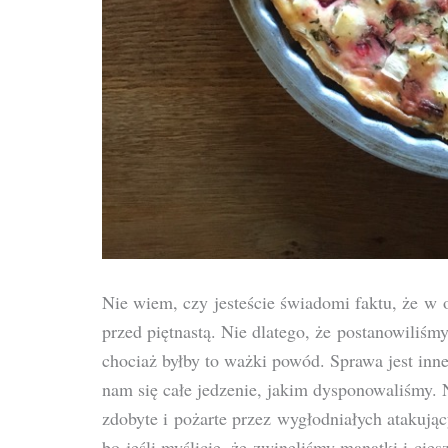
Nie wiem, czy jesteście świadomi faktu, że w
przed piętnastą. Nie dlatego, że postanowiliśm
chociaż byłby to ważki powód. Sprawa jest inn
nam się całe jedzenie, jakim dysponowaliśmy. N
zdobyte i pożarte przez wygłodniałych atakują
bo jeśli myślicie, że zwinęliśmy manatki i cies