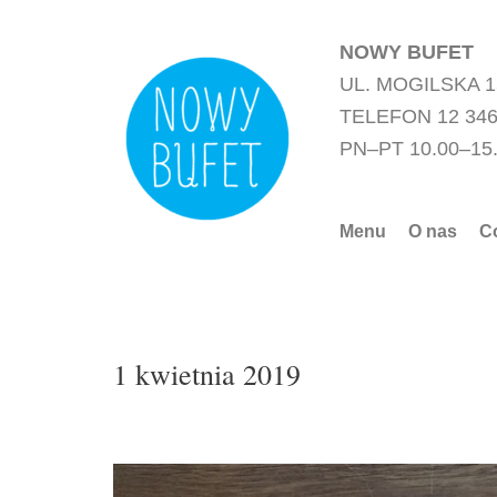
Przejdź
do
NOWY BUFET
treści
UL. MOGILSKA 
TELEFON 12 346
PN–PT 10.00–15
Menu
O nas
C
1 kwietnia 2019