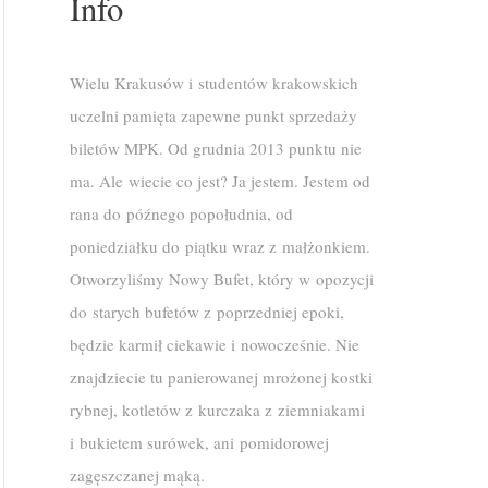
Info
Wielu Krakusów i studentów krakowskich
uczelni pamięta zapewne punkt sprzedaży
biletów MPK. Od grudnia 2013 punktu nie
ma. Ale wiecie co jest? Ja jestem. Jestem od
rana do późnego popołudnia, od
poniedziałku do piątku wraz z małżonkiem.
Otworzyliśmy Nowy Bufet, który w opozycji
do starych bufetów z poprzedniej epoki,
będzie karmił ciekawie i nowocześnie. Nie
znajdziecie tu panierowanej mrożonej kostki
rybnej, kotletów z kurczaka z ziemniakami
i bukietem surówek, ani pomidorowej
zagęszczanej mąką.