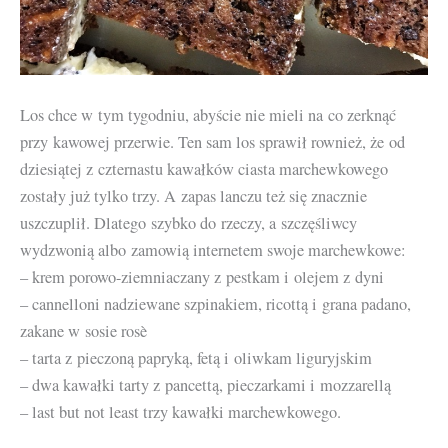
Los chce w tym tygodniu, abyście nie mieli na co zerknąć
przy kawowej przerwie. Ten sam los sprawił rownież, że od
dziesiątej z czternastu kawałków ciasta marchewkowego
zostały już tylko trzy. A zapas lanczu też się znacznie
uszczuplił. Dlatego szybko do rzeczy, a szczęśliwcy
wydzwonią albo zamowią internetem swoje marchewkowe:
– krem porowo-ziemniaczany z pestkam i olejem z dyni
– cannelloni nadziewane szpinakiem, ricottą i grana padano,
zakane w sosie rosè
– tarta z pieczoną papryką, fetą i oliwkam liguryjskim
– dwa kawałki tarty z pancettą, pieczarkami i mozzarellą
– last but not least trzy kawałki marchewkowego.