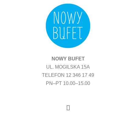
Przejdź
do
treści
NOWY BUFET
UL. MOGILSKA 15A
TELEFON 12 346 17 49
PN–PT 10.00–15.00
Menu