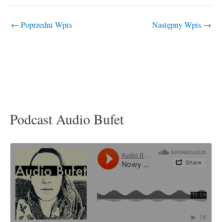
←
Poprzedni Wpis
Następny Wpis
→
Podcast Audio Bufet