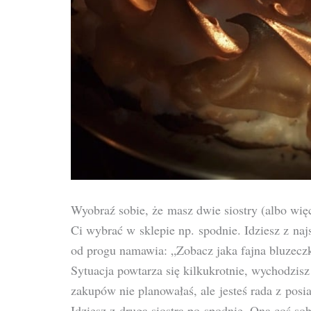
Wyobraź sobie, że masz dwie siostry (albo więc
Ci wybrać w sklepie np. spodnie. Idziesz z naj
od progu namawia: „Zobacz jaka fajna bluzecz
Sytuacja powtarza się kilkukrotnie, wychodzisz
zakupów nie planowałaś, ale jesteś rada z pos
Idziesz z drugą siostrą po spodnie. Ona coś sob