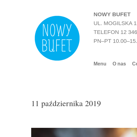
Przejdź
do
NOWY BUFET
treści
UL. MOGILSKA 
TELEFON 12 346
PN–PT 10.00–15
Menu
O nas
C
11 października 2019