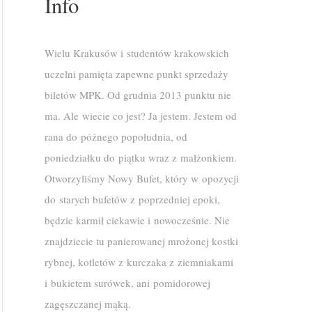
Info
Wielu Krakusów i studentów krakowskich
uczelni pamięta zapewne punkt sprzedaży
biletów MPK. Od grudnia 2013 punktu nie
ma. Ale wiecie co jest? Ja jestem. Jestem od
rana do późnego popołudnia, od
poniedziałku do piątku wraz z małżonkiem.
Otworzyliśmy Nowy Bufet, który w opozycji
do starych bufetów z poprzedniej epoki,
będzie karmił ciekawie i nowocześnie. Nie
znajdziecie tu panierowanej mrożonej kostki
rybnej, kotletów z kurczaka z ziemniakami
i bukietem surówek, ani pomidorowej
zagęszczanej mąką.