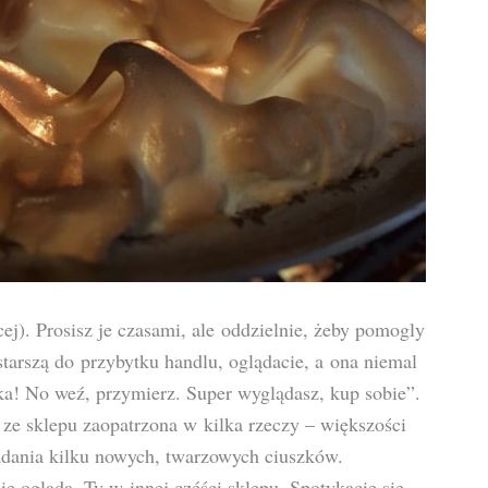
ej). Prosisz je czasami, ale oddzielnie, żeby pomogly
starszą do przybytku handlu, oglądacie, a ona niemal
ka! No weź, przymierz. Super wyglądasz, kup sobie”.
 ze sklepu zaopatrzona w kilka rzeczy – większości
iadania kilku nowych, twarzowych ciuszków.
ie ogląda, Ty w innej czéści sklepu. Spotykacie się