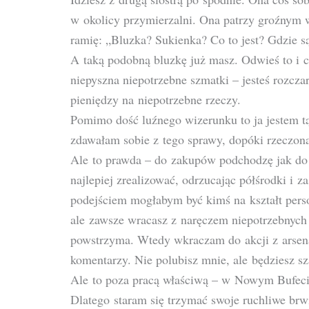
w okolicy przymierzalni. Ona patrzy groźnym 
ramię: „Bluzka? Sukienka? Co to jest? Gdzie są
A taką podobną bluzkę już masz. Odwieś to i 
niepyszna niepotrzebne szmatki – jesteś rozcza
pieniędzy na niepotrzebne rzeczy.
Pomimo dość luźnego wizerunku to ja jestem tą
zdawałam sobie z tego sprawy, dopóki rzeczon
Ale to prawda – do zakupów podchodzę jak do k
najlepiej zrealizować, odrzucając półśrodki i z
podejściem mogłabym być kimś na kształt perso
ale zawsze wracasz z naręczem niepotrzebnych 
powstrzyma. Wtedy wkraczam do akcji z arsena
komentarzy. Nie polubisz mnie, ale będziesz s
Ale to poza pracą właściwą – w Nowym Bufeci
Dlatego staram się trzymać swoje ruchliwe brwi 