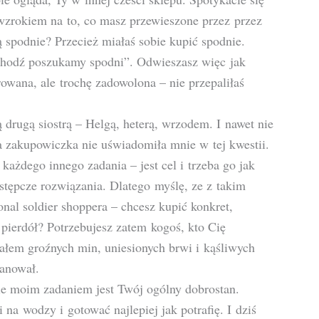
wzrokiem na to, co masz przewieszone przez przez
 spodnie? Przecież miałaś sobie kupić spodnie.
chodź poszukamy spodni”. Odwieszasz więc jak
rowana, ale trochę zadowolona – nie przepaliłaś
 drugą siostrą – Helgą, heterą, wrzodem. I nawet nie
a zakupowiczka nie uświadomiła mnie w tej kwestii.
ażdego innego zadania – jest cel i trzeba go jak
astępcze rozwiązania. Dlatego myślę, ze z takim
nal soldier shoppera – chcesz kupić konkret,
pierdół? Potrzebujesz zatem kogoś, kto Cię
łem groźnych min, uniesionych brwi i kąśliwych
zanował.
e moim zadaniem jest Twój ogólny dobrostan.
na wodzy i gotować najlepiej jak potrafię. I dziś