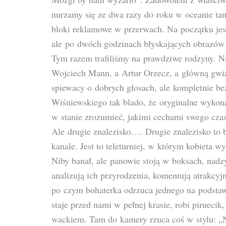
nurzamy się ze dwa razy do roku w oceanie tan
bloki reklamowe w przerwach. Na początku jest
ale po dwóch godzinach błyskających obrazów
Tym razem trafiliśmy na prawdziwe rodzyny. Na
Wojciech Mann, a Artur Orzecz, a główną gwiaz
spiewacy o dobrych głosach, ale kompletnie be
Wiśniewskiego tak blado, że oryginalne wykona
w stanie zrozumieć, jakimi cechami swego czas
Ale drugie znalezisko…. Drugie znalezisko to 
kanale. Jest to teleturniej, w którym kobieta 
Niby banał, ale panowie stoją w boksach, nadz
analizują ich przyrodzenia, komentują atrakcy
po czym bohaterka odrzuca jednego na podstawi
staje przed nami w pełnej krasie, robi piruecik
wackiem. Tam do kamery rzuca coś w stylu: „Ni