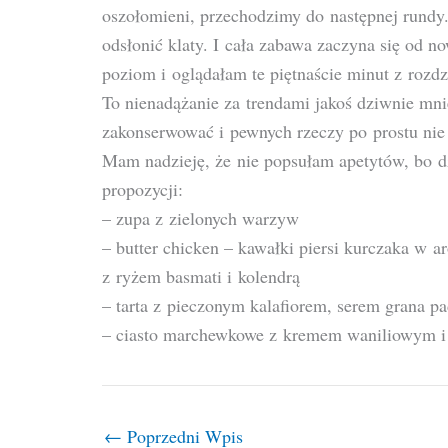
oszołomieni, przechodzimy do następnej rundy.
odsłonić klaty. I cała zabawa zaczyna się od 
poziom i oglądałam te piętnaście minut z rozd
To nienadążanie za trendami jakoś dziwnie mni
zakonserwować i pewnych rzeczy po prostu nie
Mam nadzieję, że nie popsułam apetytów, bo dz
propozycji:
– zupa z zielonych warzyw
– butter chicken – kawałki piersi kurczaka w
z ryżem basmati i kolendrą
– tarta z pieczonym kalafiorem, serem grana pa
– ciasto marchewkowe z kremem waniliowym i
←
Poprzedni Wpis