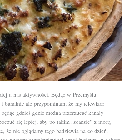
kiej u nas aktywności. Będąc w Przemyślu
 i banalnie ale przypominam, że my telewizor
ze będąc gdzieś gdzie można przerzucać kanały
poczuć się lepiej, aby po takim „seansie” z mocą
e, że nie oglądamy tego badziewia na co dzień.
go wyboru beztelewizyjnej drogi życiowej, z ochotą