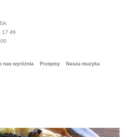
15A
 17 49
.00
o nas wyróżnia
Przepisy
Nasza muzyka