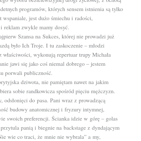
detnych programów, których sensem istnienia są tylko
 wspaniale, jest dużo śmiechu i radości,
 i reklam zwykle mamy dosyć.
jpierw Szansa na Sukces, której nie prowadzi już
dą było Ich Troje. I tu zaskoczenie – młodzi
z właściwości, wykonują repertuar trupy Michała
nie jawi się jako coś niemal dobrego – jestem
u porwali publiczność.
brytyjska dziwota, nie pamiętam nawet na jakim
wybiera sobie randkowicza spośród pięciu mężczyzn.
y, odsłonięci do pasa. Pani wraz z prowadzącą
jność budowy anatomicznej i fryzury intymnej,
e swoich preferencji. Ścianka idzie w górę – golas
, przytula panią i biegnie na backstage z dyndającym
e wie co traci, że mnie nie wybrala” a my,