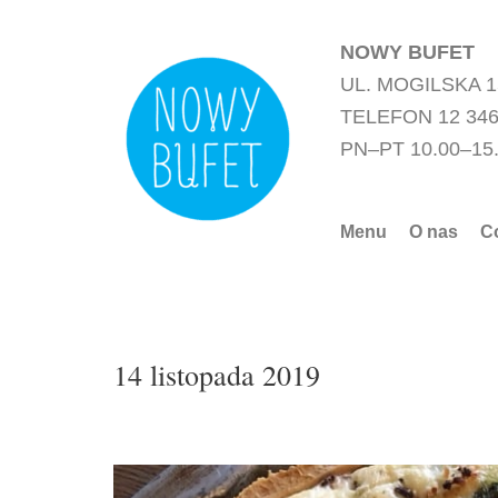
Przejdź
do
NOWY BUFET
treści
UL. MOGILSKA 
TELEFON 12 346
PN–PT 10.00–15
Menu
O nas
C
14 listopada 2019