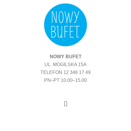
Przejdź
do
treści
NOWY BUFET
UL. MOGILSKA 15A
TELEFON 12 346 17 49
PN–PT 10.00–15.00
Menu