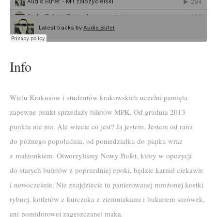
Info
Wielu Krakusów i studentów krakowskich uczelni pamięta
zapewne punkt sprzedaży biletów MPK. Od grudnia 2013
punktu nie ma. Ale wiecie co jest? Ja jestem. Jestem od rana
do późnego popołudnia, od poniedziałku do piątku wraz
z małżonkiem. Otworzyliśmy Nowy Bufet, który w opozycji
do starych bufetów z poprzedniej epoki, będzie karmił ciekawie
i nowocześnie. Nie znajdziecie tu panierowanej mrożonej kostki
rybnej, kotletów z kurczaka z ziemniakami i bukietem surówek,
ani pomidorowej zagęszczanej mąką.