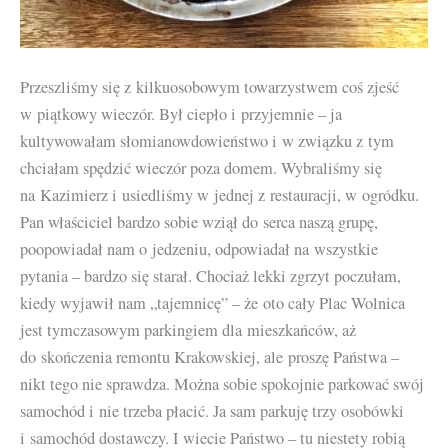
Przeszliśmy się z kilkuosobowym towarzystwem coś zjeść
w piątkowy wieczór. Był ciepło i przyjemnie – ja
kultywowałam słomianowdowieństwo i w związku z tym
chciałam spędzić wieczór poza domem. Wybraliśmy się
na Kazimierz i usiedliśmy w jednej z restauracji, w ogródku.
Pan właściciel bardzo sobie wziął do serca naszą grupę,
poopowiadał nam o jedzeniu, odpowiadał na wszystkie
pytania – bardzo się starał. Chociaż lekki zgrzyt poczułam,
kiedy wyjawił nam „tajemnicę” – że oto cały Plac Wolnica
jest tymczasowym parkingiem dla mieszkańców, aż
do skończenia remontu Krakowskiej, ale proszę Państwa –
nikt tego nie sprawdza. Można sobie spokojnie parkować swój
samochód i nie trzeba płacić. Ja sam parkuję trzy osobówki
i samochód dostawczy. I wiecie Państwo – tu niestety robią