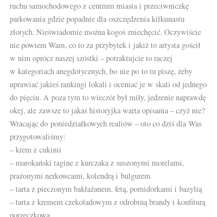
ruchu samochodowego z centrum miasta i przeciwniczkę
parkowania gdzie popadnie dla oszczędzenia kilkunastu
złotych. Nieświadomie można kogoś zniechęcić. Oczywiście
nie powiem Wam, co to za przybytek i jakiż to artysta gościł
w nim oprócz naszej szóstki – potraktujcie to raczej
w kategoriach anegdotycznych, bo nie po to tu piszę, żeby
uprawiać jakieś rankingi lokali i oceniać je w skali od jednego
do pięciu. A poza tym to wieczór był miły, jedzenie naprawdę
okej, ale zawsze to jakaś historyjka warta opisania – czyż nie?
Wracając do poniedziałkowych realiów – oto co dziś dla Was
przygotowaliśmy:
– krem z cukinii
– marokański tagine z kurczaka z suszonymi morelami,
prażonymi nerkowcami, kolendrą i bulgurem
– tarta z pieczonym bakłażanem, fetą, pomidorkami i bazylią
– tarta z kremem czekoladowym z odrobiną brandy i konfiturą
porzeczkową.