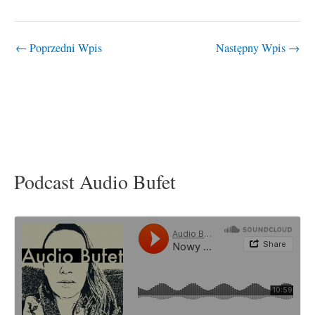
←
Poprzedni Wpis
Następny Wpis
→
Podcast Audio Bufet