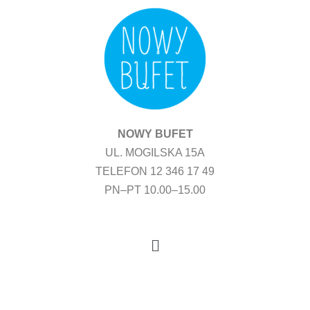
Przejdź
do
treści
NOWY BUFET
UL. MOGILSKA 15A
TELEFON 12 346 17 49
PN–PT 10.00–15.00
Menu