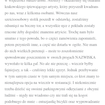
w większości bardzo dobre. Niestety – okazaliśmy się ofiarami
krakowskiego śpiewającego artysty, który przyszedł kwadrans
po nas, wraz z kilkoma osobami. Wówczas nasz
sześcioosobowy stolik poszedł w odstawkę, zostaliśmy
odsunięci na boczny tor, a wszystkie ręce z pokładu zostały
rzucone żeby dogodzić znanemu artyście. Trochę nam było
smutno z tego powodu, bo o części zamówienia zapomnieli,
potem przynieśli inne, a część nie dotarła w ogóle. Nie mam
do nich wielkich pretensji – może to zoszołomienie
spowodowane goszczeniem w swoich progach NAZWISKA
wywołało te kilka gaf. No ale nie przeczę – wieczór byłby
fajniejszy, a tak – czuliśmy lekki zgrzyt. Jednak przebywanie
w tym samym czasie w tym samym miejscu, co ktoś znany to
nienajlepsza opcja na wieczór w restauracji. I niekoniecznie
trzeba dzielić się swoimi parkingowymi odkryciami z obcymi
ludźmi – nigdy nie wiadomo czy nie trafi się na kogoś
podobnego do mnie – entuzjastkę bicykli oraz wyprowadzanie