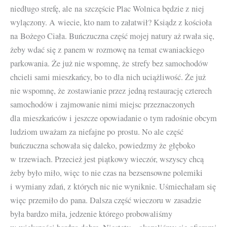
niedługo strefę, ale na szczęście Plac Wolnica będzie z niej
wylączony. A wiecie, kto nam to załatwił? Ksiądz z kościoła
na Bożego Ciała. Buńczuczna część mojej natury aż rwała się,
żeby wdać się z panem w rozmowę na temat cwaniackiego
parkowania. Że już nie wspomnę, że strefy bez samochodów
chcieli sami mieszkańcy, bo to dla nich uciążliwość. Że już
nie wspomnę, że zostawianie przez jedną restaurację czterech
samochodów i zajmowanie nimi miejsc przeznaczonych
dla mieszkańców i jeszcze opowiadanie o tym radośnie obcym
ludziom uważam za niefajne po prostu. No ale część
buńczuczna schowała się daleko, powiedzmy że głęboko
w trzewiach. Przecież jest piątkowy wieczór, wszyscy chcą
żeby było miło, więc to nie czas na bezsensowne polemiki
i wymiany zdań, z których nic nie wyniknie. Uśmiechałam się
więc przemiło do pana. Dalsza część wieczoru w zasadzie
była bardzo miła, jedzenie którego probowaliśmy