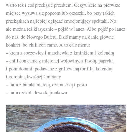
warto też i coś przekąsić przedtem. Oczywiście na pierwsze
miejsce wysuwa się popcorn lub orzeszki, bo przy takich
przekąskach najlepiej oglądać emocjonujący spektakl. No
ale można też klasycznie – pójść w lancz. Albo pójść po lancz
do nas, do Nowego Bufetu. Dziś mamy na danie główne
konkret, bo chili con carne. A to cale menu:
– krem z soczewicy i marchewki z kminkiem i kolendrą
– chili con carne z mielonej wołowiny, z fasolą, papryką
i pomidorami, podawane z grillowaną tortillą, kolendrą
i odrobiną kwaśnej śmietany
– tarta z burakami, fetą, czarnuszką i pesto
– tarta czekoladowo-kajmakowa.