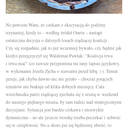
No powiem Wam, że czekam z ekscytacją do godziny
trzynastej, kiedy to – według źródeł Onetu – nastąpi
ostateczna decyzja o dalszych losach rządzącej koalicji.
Czy się rozpadnie, jak to już wcześniej bywało, czy będzie jak
kiedyś przejęzyczył się Waldemar Pawlak: "Koalicja trwa
i trwa mać" (co zawsze przypomina mi inny lapsus językowy,
w wykonaniu Józefa Zycha o stawaniu przed Izbą
:)
). Temat
grzeje, jak chyba dawno nic nie grzało – chociaż gorących
tematów nie brakuje od kliku dobrych miesięcy. Cała
wierchuszka partii rządzącej zjechała się z resztą w weekend
do naszego pięknego miasta, by tam radzić nad strategicznymi
decyzjami. Sytuacja jest bardzo ciekawa i niezwykle
dynamiczna – no ale jeszcze troszkę trzeba poczekać i uzbroić
się w cierpliwość. No a skoro już się będziemy zbroić, to