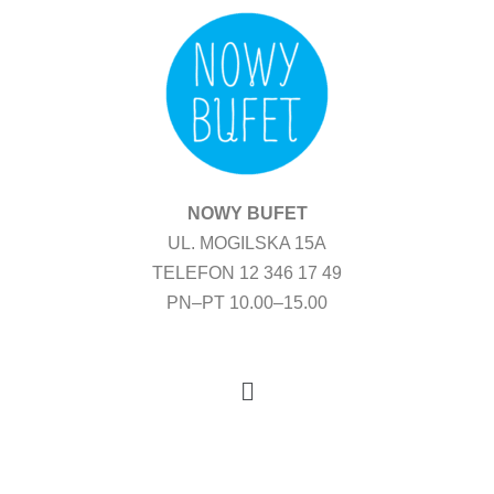
Przejdź
do
treści
NOWY BUFET
UL. MOGILSKA 15A
TELEFON 12 346 17 49
PN–PT 10.00–15.00
Menu