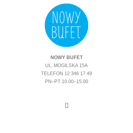
Przejdź
do
treści
NOWY BUFET
UL. MOGILSKA 15A
TELEFON 12 346 17 49
PN–PT 10.00–15.00
Menu