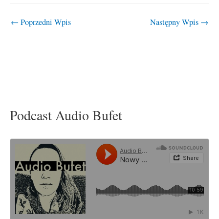
←
Poprzedni Wpis
Następny Wpis
→
Podcast Audio Bufet