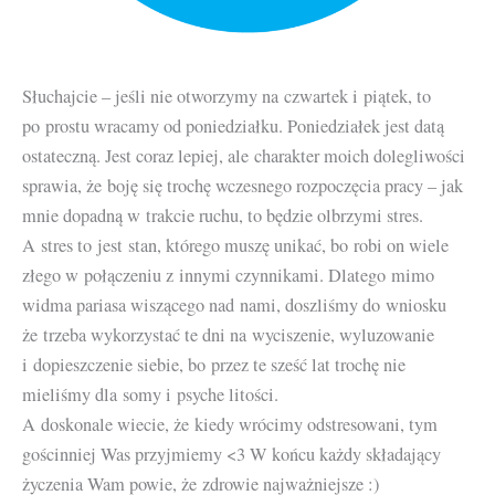
Słuchajcie – jeśli nie otworzymy na czwartek i piątek, to
po prostu wracamy od poniedziałku. Poniedziałek jest datą
ostateczną. Jest coraz lepiej, ale charakter moich dolegliwości
sprawia, że boję się trochę wczesnego rozpoczęcia pracy – jak
mnie dopadną w trakcie ruchu, to będzie olbrzymi stres.
A stres to jest stan, którego muszę unikać, bo robi on wiele
złego w połączeniu z innymi czynnikami. Dlatego mimo
widma pariasa wiszącego nad nami, doszliśmy do wniosku
że trzeba wykorzystać te dni na wyciszenie, wyluzowanie
i dopieszczenie siebie, bo przez te sześć lat trochę nie
mieliśmy dla somy i psyche litości.
A doskonale wiecie, że kiedy wrócimy odstresowani, tym
gościnniej Was przyjmiemy
<3
W końcu każdy składający
życzenia Wam powie, że zdrowie najważniejsze
:)