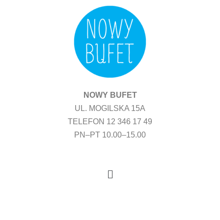
Przejdź
do
treści
NOWY BUFET
UL. MOGILSKA 15A
TELEFON 12 346 17 49
PN–PT 10.00–15.00
Menu