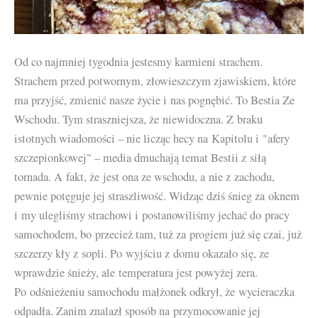
Od co najmniej tygodnia jestesmy karmieni strachem.
Strachem przed potwornym, złowieszczym zjawiskiem, które
ma przyjść, zmienić nasze życie i nas pognębić. To Bestia Ze
Wschodu. Tym straszniejsza, że niewidoczna. Z braku
istotnych wiadomości – nie licząc hecy na Kapitolu i "afery
szczepionkowej" – media dmuchają temat Bestii z siłą
tornada. A fakt, że jest ona ze wschodu, a nie z zachodu,
pewnie potęguje jej straszliwość. Widząc dziś śnieg za oknem
i my ulegliśmy strachowi i postanowiliśmy jechać do pracy
samochodem, bo przecież tam, tuż za progiem już się czai, już
szczerzy kły z sopli. Po wyjściu z domu okazało się, ze
wprawdzie śnieży, ale temperatura jest powyżej zera.
Po odśnieżeniu samochodu małżonek odkrył, że wycieraczka
odpadła. Zanim znalazł sposób na przymocowanie jej