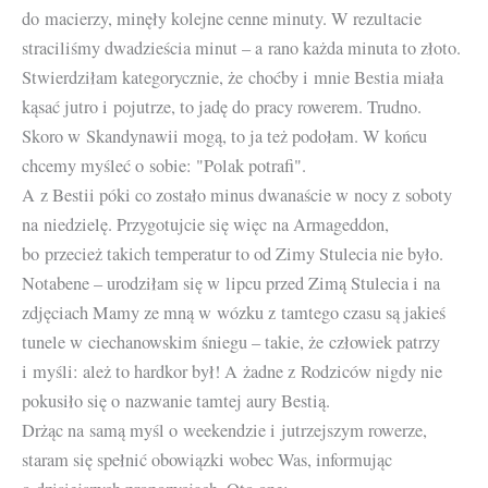
do macierzy, minęły kolejne cenne minuty. W rezultacie
straciliśmy dwadzieścia minut – a rano każda minuta to złoto.
Stwierdziłam kategorycznie, że choćby i mnie Bestia miała
kąsać jutro i pojutrze, to jadę do pracy rowerem. Trudno.
Skoro w Skandynawii mogą, to ja też podołam. W końcu
chcemy myśleć o sobie: "Polak potrafi".
A z Bestii póki co zostało minus dwanaście w nocy z soboty
na niedzielę. Przygotujcie się więc na Armageddon,
bo przecież takich temperatur to od Zimy Stulecia nie było.
Notabene – urodziłam się w lipcu przed Zimą Stulecia i na
zdjęciach Mamy ze mną w wózku z tamtego czasu są jakieś
tunele w ciechanowskim śniegu – takie, że człowiek patrzy
i myśli: ależ to hardkor był! A żadne z Rodziców nigdy nie
pokusiło się o nazwanie tamtej aury Bestią.
Drżąc na samą myśl o weekendzie i jutrzejszym rowerze,
staram się spełnić obowiązki wobec Was, informując