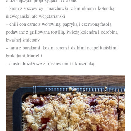
o dzisiejszych propozycjach. Oto one:
– krem z soczewicy i marchewki, z kminkiem i kolendrą –
niewegański, ale wegetariański
– chili con carne z wołowiną, papryką i czerwoną fasolą,
podawane z grillowana tortillą, świeżą kolendra i odrobiną
kwaśnej śmietany
– tarta z burakami, kozim serem i dzikimi neapolitańskimi
brokułami friarielli
– ciasto drożdżowe z truskawkami i kruszonką.