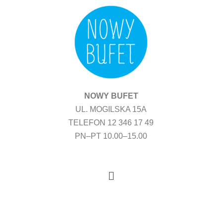
Przejdź
do
treści
NOWY BUFET
UL. MOGILSKA 15A
TELEFON 12 346 17 49
PN–PT 10.00–15.00
Menu