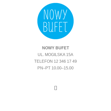
Przejdź
do
treści
NOWY BUFET
UL. MOGILSKA 15A
TELEFON 12 346 17 49
PN–PT 10.00–15.00
Menu