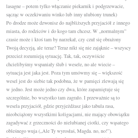
lasagne – potem tylko włączanie piekarnik i podgrzewacie,
sącząc w oczekiwaniu winko lub inny ulubiony trunek)
Po drodze może dzwonisz do najbliższych przyjaciół z innego
miasta, do rodziców i do kogo tam chcesz. W „normalnym”
czasie może i ktoś tam by narzekał, czy czuł się obrażony
Twoją decyzją, ale teraz? Teraz nikt się nie zająknie – wszyscy
przecież rozumieją sytuację. Tak, tak, oczywiście
chcielibyśmy wspaniały ślub i wesele, no ale wiecie –
sytuacja jest jaka jest. Poza tym umówmy się – większość
wesel jest do siebie tak podobna, że w pamięci zlewają się
w jedno. Jest może jedno czy dwa, które zapamiętuje się
szczególnie, bo wszystko tam zagrało. I przeważnie są to
wesela przyjaciół, gdzie przyjeżdżasz jako tabula rasa,
nieobciążony wszystkimi koligacjami, nie mający obowiązku
zagadywać z grzeczności do nielubianej ciotki, czy wąsatego
obleśnego wuja („Ale Ty wyrosłaś, Magda. no, no!”).