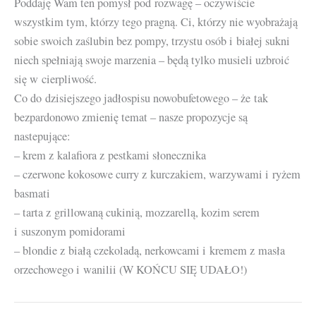
Poddaję Wam ten pomysł pod rozwagę – oczywiście
wszystkim tym, którzy tego pragną. Ci, którzy nie wyobrażają
sobie swoich zaślubin bez pompy, trzystu osób i białej sukni
niech spełniają swoje marzenia – będą tylko musieli uzbroić
się w cierpliwość.
Co do dzisiejszego jadłospisu nowobufetowego – że tak
bezpardonowo zmienię temat – nasze propozycje są
nastepujące:
– krem z kalafiora z pestkami słonecznika
– czerwone kokosowe curry z kurczakiem, warzywami i ryżem
basmati
– tarta z grillowaną cukinią, mozzarellą, kozim serem
i suszonym pomidorami
– blondie z białą czekoladą, nerkowcami i kremem z masła
orzechowego i wanilii (W KOŃCU SIĘ UDAŁO!)