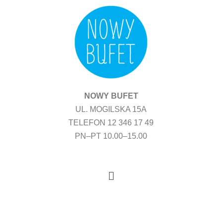
Przejdź
do
treści
NOWY BUFET
UL. MOGILSKA 15A
TELEFON 12 346 17 49
PN–PT 10.00–15.00
Menu