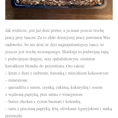
Jak widzicie, jest już dość późno, a ja mam jeszcze trochę
pracy przy lanczu. Za to efekt dzisiejszej pracy powinien Was
zadowolić, bo nie dość że dziś najpopularniejszy lancz, to
jeszcze jest trochę wczorajszego. Skutkuje to podwójną zupą
i podwójnym drugim, oraz spdodstkowym, ostatnim
kawałkiem blondie do przytulenia. Oto całość:
– krem z dyni z imbirem, limonką i mleczkiem kokosowym
– minestrone
– quesadilla z serem, szynką, cukinią, kukurydzą i sosem
z wędzoną papryką, plus sałata z winegretem
– butter chicken z ryżem basmati i kolendrą
– tarta z pieczoną papryką, fetą, oliwkami liguryjskimi i natką
pietruszki