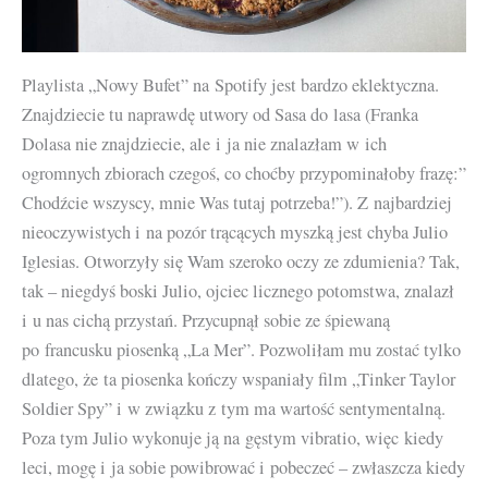
Playlista „Nowy Bufet” na Spotify jest bardzo eklektyczna.
Znajdziecie tu naprawdę utwory od Sasa do lasa (Franka
Dolasa nie znajdziecie, ale i ja nie znalazłam w ich
ogromnych zbiorach czegoś, co choćby przypominałoby frazę:”
Chodźcie wszyscy, mnie Was tutaj potrzeba!”). Z najbardziej
nieoczywistych i na pozór trącących myszką jest chyba Julio
Iglesias. Otworzyły się Wam szeroko oczy ze zdumienia? Tak,
tak – niegdyś boski Julio, ojciec licznego potomstwa, znalazł
i u nas cichą przystań. Przycupnął sobie ze śpiewaną
po francusku piosenką „La Mer”. Pozwoliłam mu zostać tylko
dlatego, że ta piosenka kończy wspaniały film „Tinker Taylor
Soldier Spy” i w związku z tym ma wartość sentymentalną.
Poza tym Julio wykonuje ją na gęstym vibratio, więc kiedy
leci, mogę i ja sobie powibrować i pobeczeć – zwłaszcza kiedy