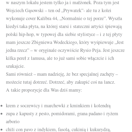
w naszym lokalu jestem tylko ja i małżonek. Poza tym jest
Wojciech Gąsowski – ten od „Prywatek”- ale tu z kolei
wykonuje cover Kalibra 44, „Normalnie o tej porze”. Wyszła
kiedyś taka płyta, na której starsi i stateczni artyści śpiewają
polski hip-hop, w typowej dla siebie stylistyce – i z tej płyty
mam jeszcze Zbigniewa Wodeckiego, który wyśpiewuje „Jest
jedna rzecz” – w oryginale oczywiście Rysio Peja. Jest jeszcze
kilka pereł z lamusa, ale to już sami sobie włączcie i ich
szukajcie.
Sami również – mam nadzieję, że bez specjalnej zachęty –
możecie tutaj dotrzeć. Dotrzeć, aby zakupić coś na lancz.
A takie propozycje dla Was dziś mamy:
krem z soczewicy i marchewki z kminkiem i kolendrą
zupa z kapusty z pesto, pomidorami, grana padano i ryżem
arborio
chili con pavo z indykiem, fasolą, cukinią i kukurydzą,