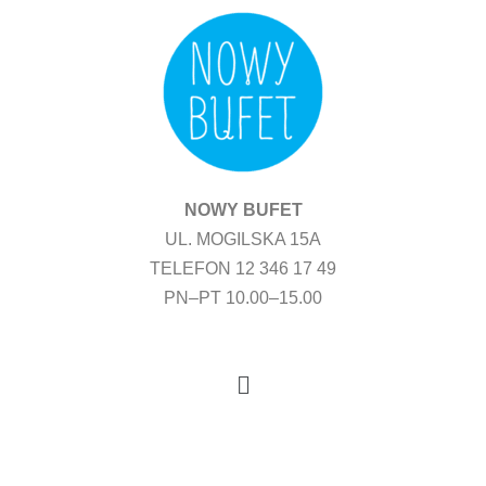
Przejdź
do
treści
NOWY BUFET
UL. MOGILSKA 15A
TELEFON 12 346 17 49
PN–PT 10.00–15.00
Menu