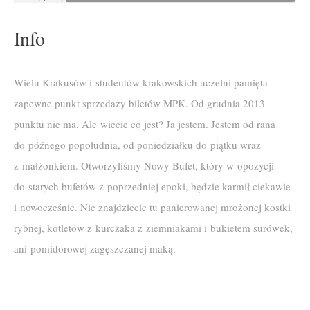
Info
Wielu Krakusów i studentów krakowskich uczelni pamięta
zapewne punkt sprzedaży biletów MPK. Od grudnia 2013
punktu nie ma. Ale wiecie co jest? Ja jestem. Jestem od rana
do późnego popołudnia, od poniedziałku do piątku wraz
z małżonkiem. Otworzyliśmy Nowy Bufet, który w opozycji
do starych bufetów z poprzedniej epoki, będzie karmił ciekawie
i nowocześnie. Nie znajdziecie tu panierowanej mrożonej kostki
rybnej, kotletów z kurczaka z ziemniakami i bukietem surówek,
ani pomidorowej zagęszczanej mąką.