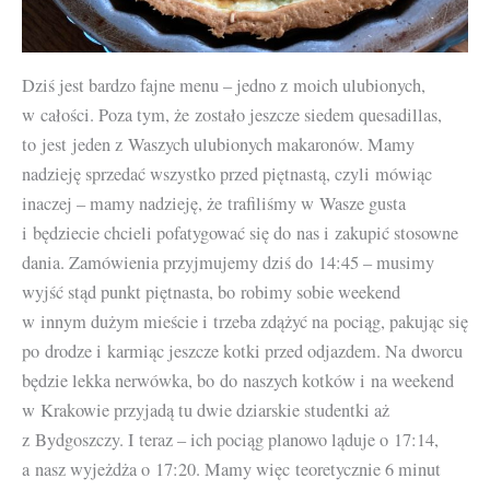
Dziś jest bardzo fajne menu – jedno z moich ulubionych,
w całości. Poza tym, że zostało jeszcze siedem quesadillas,
to jest jeden z Waszych ulubionych makaronów. Mamy
nadzieję sprzedać wszystko przed piętnastą, czyli mówiąc
inaczej – mamy nadzieję, że trafiliśmy w Wasze gusta
i będziecie chcieli pofatygować się do nas i zakupić stosowne
dania. Zamówienia przyjmujemy dziś do 14:45 – musimy
wyjść stąd punkt piętnasta, bo robimy sobie weekend
w innym dużym mieście i trzeba zdążyć na pociąg, pakując się
po drodze i karmiąc jeszcze kotki przed odjazdem. Na dworcu
będzie lekka nerwówka, bo do naszych kotków i na weekend
w Krakowie przyjadą tu dwie dziarskie studentki aż
z Bydgoszczy. I teraz – ich pociąg planowo ląduje o 17:14,
a nasz wyjeżdża o 17:20. Mamy więc teoretycznie 6 minut