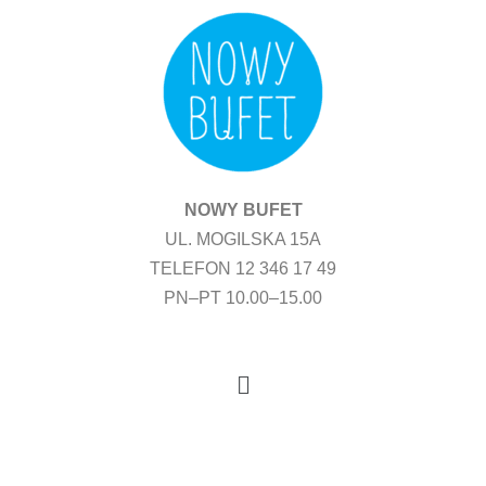
Przejdź
do
treści
NOWY BUFET
UL. MOGILSKA 15A
TELEFON 12 346 17 49
PN–PT 10.00–15.00
Menu