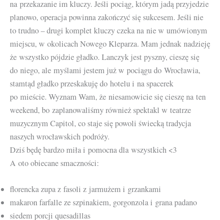
na przekazanie im kluczy. Jeśli pociąg, którym jadą przyjedzie
planowo, operacja powinna zakończyć się sukcesem. Jeśli nie
to trudno – drugi komplet kluczy czeka na nie w umówionym
miejscu, w okolicach Nowego Kleparza. Mam jednak nadzieję
że wszystko pójdzie gładko. Lanczyk jest pyszny, cieszę się
do niego, ale myślami jestem już w pociągu do Wrocławia,
stamtąd gładko przeskakuję do hotelu i na spacerek
po mieście. Wyznam Wam, że niesamowicie się cieszę na ten
weekend, bo zaplanowaliśmy również spektakl w teatrze
muzycznym Capitol, co staje się powoli świecką tradycja
naszych wrocławskich podróży.
Dziś będę bardzo miła i pomocna dla wszystkich <3
A oto obiecane smaczności:
florencka zupa z fasoli z jarmużem i grzankami
makaron farfalle ze szpinakiem, gorgonzola i grana padano
siedem porcji quesadillas