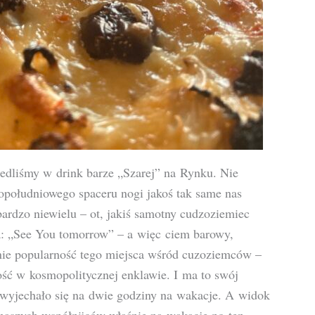
iedliśmy w drink barze „Szarej” na Rynku. Nie
opołudniowego spaceru nogi jakoś tak same nas
ardzo niewielu – ot, jakiś samotny cudzoziemiec
a: „See You tomorrow” – a więc ciem barowy,
mnie popularność tego miejsca wśród cuzoziemców –
zość w kosmopolitycznej enklawie. I ma to swój
by wyjechało się na dwie godziny na wakacje. A widok