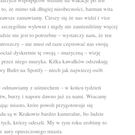
naszych współpijców właśnie na wakacje po ten
to, że mimo tak długiej nieobecności, barman wita
zawsze zamawiamy. Cieszy się że nas widzi i vice
 szczególnie wylewni i nigdy nie zamieniliśmy więcej
dzie nie jest to potrzebne – wystarczy nam, że ten
zatroszczy – nie musi od razu częstować nas swoją
ociaż dyskretnie tę swoją – muzyczną – wizję
a przez niego muzyka. Kilka kawałków odszukuję
wy Bufet na Spotify – niech jak najwiecej osób
le odmawiamy z uśmiechem – w końcu tydzień
eństw, burzy i naporu dawno już za nami. Wracamy
jąc miasto, które powoli przygotowuje się
da są w Krakowie bardzo kameralne, bo ludzie
y tych, którzy odeszli. My w tym roku zrobimy to
 z aury opuszczonego miasta.