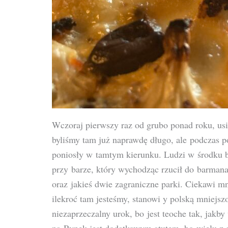
Wczoraj pierwszy raz od grubo ponad roku, us
byliśmy tam już naprawdę długo, ale podczas p
poniosły w tamtym kierunku. Ludzi w środku b
przy barze, który wychodząc rzucił do barman
oraz jakieś dwie zagraniczne parki. Ciekawi 
ilekroć tam jesteśmy, stanowi y polską mniejs
niezaprzeczalny urok, bo jest teoche tak, jak