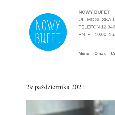
Przejdź
do
NOWY BUFET
treści
UL. MOGILSKA 
TELEFON 12 346
PN–PT 10.00–15
Menu
O nas
C
29 października 2021