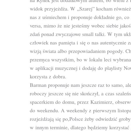
na Rynek jest dodatkowym atutem, bo wielu z 
widok przyjeżdża. W „Szarej” kocham również 
nas z uśmiechem i proponuje dokładnie go, co 
versa, mimo że nie jesteśmy wobec siebie jakoś
zdań ponad zwyczajowe small talki. W tym ukła
człowiek nas pamięta i się o nas autentycznie 
wizją świata albo przepowiadaniem pogody. Ch
przemyca wszystkim, bo w lokalu leci wybran
w aplikacji muzycznej i dodaję do playlisty No
korzysta z dobra.
Barman proponuje nam jeszcze raz to samo, a
roboczy jeszcze się nie skończył, a czas szal
spacerkiem do domu, przez Kazimierz, obserwu
do weekendu. A weekendy z pierwszym listopa
rozjeżdżają się po,Polsce żeby odwiedzić grob
w innym terminie, dlatego będziemy korzystać