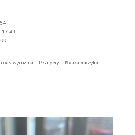
15A
 17 49
.00
o nas wyróżnia
Przepisy
Nasza muzyka