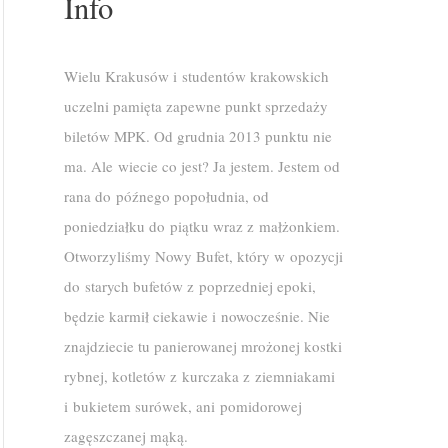
Info
Wielu Krakusów i studentów krakowskich
uczelni pamięta zapewne punkt sprzedaży
biletów MPK. Od grudnia 2013 punktu nie
ma. Ale wiecie co jest? Ja jestem. Jestem od
rana do późnego popołudnia, od
poniedziałku do piątku wraz z małżonkiem.
Otworzyliśmy Nowy Bufet, który w opozycji
do starych bufetów z poprzedniej epoki,
będzie karmił ciekawie i nowocześnie. Nie
znajdziecie tu panierowanej mrożonej kostki
rybnej, kotletów z kurczaka z ziemniakami
i bukietem surówek, ani pomidorowej
zagęszczanej mąką.