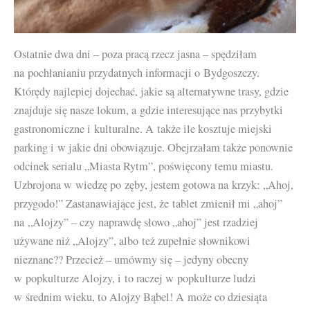
Ostatnie dwa dni – poza pracą rzecz jasna – spędziłam
na pochłanianiu przydatnych informacji o Bydgoszczy.
Którędy najlepiej dojechać, jakie są alternatywne trasy, gdzie
znajduje się nasze lokum, a gdzie interesujące nas przybytki
gastronomiczne i kulturalne. A także ile kosztuje miejski
parking i w jakie dni obowiązuje. Obejrzałam także ponownie
odcinek serialu „Miasta Rytm”, poświęcony temu miastu.
Uzbrojona w wiedzę po zęby, jestem gotowa na krzyk: „Ahoj,
przygodo!” Zastanawiające jest, że tablet zmienił mi „ahoj”
na „Alojzy” – czy naprawdę słowo „ahoj” jest rzadziej
używane niż „Alojzy”, albo też zupełnie słownikowi
nieznane?? Przecież – umówmy się – jedyny obecny
w popkulturze Alojzy, i to raczej w popkulturze ludzi
w średnim wieku, to Alojzy Bąbel! A może co dziesiąta