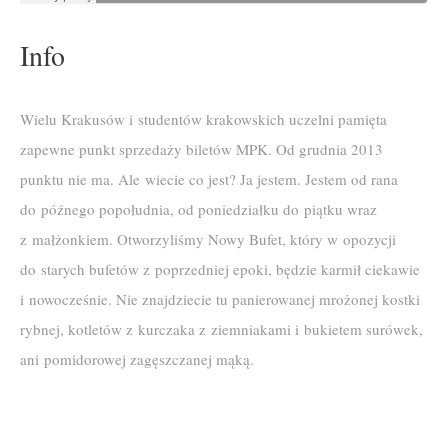
Info
Wielu Krakusów i studentów krakowskich uczelni pamięta
zapewne punkt sprzedaży biletów MPK. Od grudnia 2013
punktu nie ma. Ale wiecie co jest? Ja jestem. Jestem od rana
do późnego popołudnia, od poniedziałku do piątku wraz
z małżonkiem. Otworzyliśmy Nowy Bufet, który w opozycji
do starych bufetów z poprzedniej epoki, będzie karmił ciekawie
i nowocześnie. Nie znajdziecie tu panierowanej mrożonej kostki
rybnej, kotletów z kurczaka z ziemniakami i bukietem surówek,
ani pomidorowej zagęszczanej mąką.