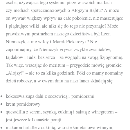
osoba, używająca tego systemu, pisze w swoich mailach
czy mediach społecznościowych o Alojzym Bąblu? A może
on wywarł większy wpływ na całe pokolenie, niż maszerujące
i plądrujące wilki, ale nikt się do tego nie przyznaje? Może
prawdziwym postrachem naszego dzieciństwa był Leon
Niemczyk, a nie wilcy i Marek Piekarczyk? Nie
zapominajmy, że Niemczyk grywał zwykle cwaniaków,
łajdaków i ludzi bez serca – ze względu na swoją fizjognomię.
Tak więc, wracając do meritum – przygodzie mówię gromkie:
„Alojzy!” – ale to za kilka godzinek. Póki co mamy normalny
dzień roboczy, a w owym dniu na nasz lancz składają się:
kokosowa zupa dahl z soczewicą i pomidorami
krem pomidorowy
quesadilla z serem, szynką, cukinią i sałatą z winegretem –
jest jeszcze kilkanaście porcji
makaron farfalle z cukinią, w sosie śmietanowo-winnym,