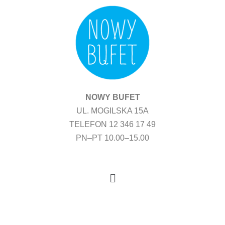
Przejdź
do
treści
NOWY BUFET
UL. MOGILSKA 15A
TELEFON 12 346 17 49
PN–PT 10.00–15.00
Menu