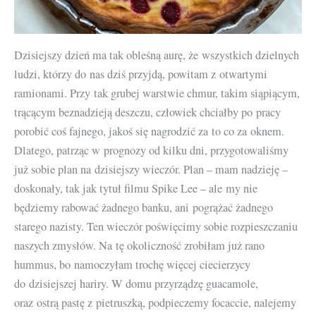
Dzisiejszy dzień ma tak obleśną aurę, że wszystkich dzielnych
ludzi, którzy do nas dziś przyjdą, powitam z otwartymi
ramionami. Przy tak grubej warstwie chmur, takim siąpiącym,
trącącym beznadzieją deszczu, człowiek chciałby po pracy
porobić coś fajnego, jakoś się nagrodzić za to co za oknem.
Dlatego, patrząc w prognozy od kilku dni, przygotowaliśmy
już sobie plan na dzisiejszy wieczór. Plan – mam nadzieję –
doskonały, tak jak tytuł filmu Spike Lee – ale my nie
będziemy rabować żadnego banku, ani pogrążać żadnego
starego nazisty. Ten wieczór poświęcimy sobie rozpieszczaniu
naszych zmysłów. Na tę okoliczność zrobiłam już rano
hummus, bo namoczyłam trochę więcej ciecierzycy
do dzisiejszej hariry. W domu przyrządzę guacamole,
oraz ostrą pastę z pietruszką, podpieczemy focaccie, nalejemy