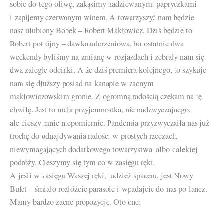
sobie do tego oliwę, zakąsimy nadziewanymi papryczkami
i zapijemy czerwonym winem. A towarzyszyć nam będzie
nasz ulubiony Bobek – Robert Makłowicz. Dziś będzie to
Robert potrójny – dawka uderzeniowa, bo ostatnie dwa
weekendy byliśmy na zmianę w rozjazdach i zebrały nam się
dwa zaległe odcinki. A że dziś premiera kolejnego, to szykuje
nam się dłuższy posiad na kanapie w zacnym
makłowiczowskim gronie. Z ogromną radością czekam na tę
chwilę. Jest to mała przyjemnostka, nic nadzwyczajnego,
ale cieszy mnie niepomiernie. Pandemia przyzwyczaiła nas już
trochę do odnajdywania radości w prostych rzeczach,
niewymagających dodatkowego towarzystwa, albo dalekiej
podróży. Cieszymy się tym co w zasięgu ręki.
A jeśli w zasięgu Waszej ręki, tudzież spaceru, jest Nowy
Bufet – śmiało rozłóżcie parasole i wpadajcie do nas po lancz.
Mamy bardzo zacne propozycje. Oto one: