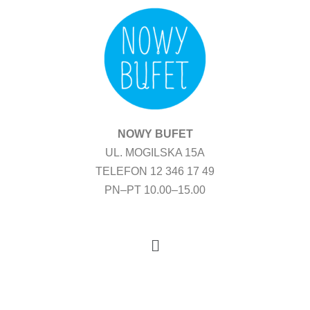
Przejdź
do
treści
NOWY BUFET
UL. MOGILSKA 15A
TELEFON 12 346 17 49
PN–PT 10.00–15.00
Menu