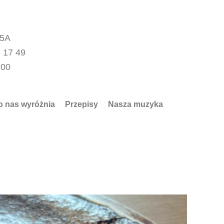
15A
 17 49
.00
o nas wyróżnia
Przepisy
Nasza muzyka