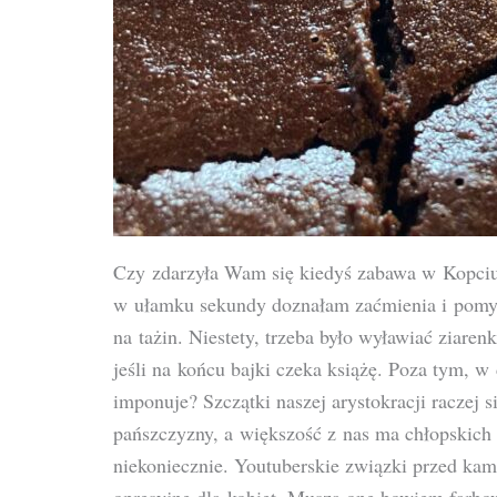
Czy zdarzyła Wam się kiedyś zabawa w Kopcius
w ułamku sekundy doznałam zaćmienia i pomyli
na tażin. Niestety, trzeba było wyławiać ziaren
jeśli na końcu bajki czeka książę. Poza tym, w
imponuje? Szczątki naszej arystokracji raczej
pańszczyzny, a większość z nas ma chłopskic
niekoniecznie. Youtuberskie związki przed kam