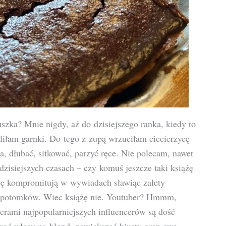
zka? Mnie nigdy, aż do dzisiejszego ranka, kiedy to
łam garnki. Do tego z zupą wrzuciłam ciecierzycę
ka, dłubać, sitkować, parzyć ręce. Nie polecam, nawet
 dzisiejszych czasach – czy komuś jeszcze taki książę
 się kompromitują w wywiadach sławiąc zalety
h potomków. Wiec książę nie. Youtuber? Hmmm,
erami najpopularniejszych influencerów są dość