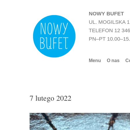
Przejdź
do
NOWY BUFET
treści
UL. MOGILSKA 
TELEFON 12 346
PN–PT 10.00–15
Menu
O nas
C
7 lutego 2022