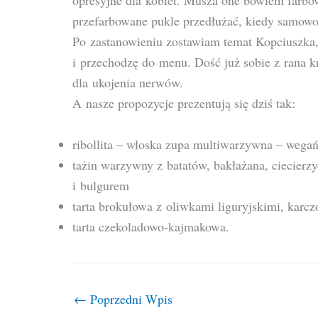
opresyjne dla kobiet. Musza one bowiem farbo
przefarbowane pukle przedłużać, kiedy samowol
Po zastanowieniu zostawiam temat Kopciuszka,
i przechodzę do menu. Dość już sobie z rana k
dla ukojenia nerwów.
A nasze propozycje prezentują się dziś tak:
ribollita – włoska zupa multiwarzywna – wegań
tażin warzywny z batatów, bakłażana, ciecierzy
i bulgurem
tarta brokułowa z oliwkami liguryjskimi, karc
tarta czekoladowo-kajmakowa.
←
Poprzedni Wpis