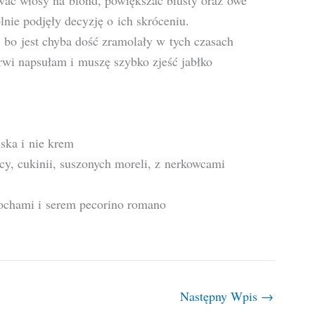
wać włosy na blond, powiększać biusty oraz owe
nie podjęły decyzję o ich skróceniu.
 bo jest chyba dość zramolały w tych czasach
rwi napsułam i muszę szybko zjeść jabłko
ska i nie krem
cy, cukinii, suszonych moreli, z nerkowcami
zochami i serem pecorino romano
Następny Wpis
→