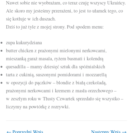
Nawet sobie nie wyobrażam, co teraz czuję wszyscy Ukraińcy.
Ale skoro my jesteśmy przerażeni, to jest to ułamek tego, co
się kotłuje w ich duszach.
Dziś to już tyle z mojej strony. Pod spodem menu:
zupa kukurydziana
butter chicken z prażonymi mielonymi nerkowcami,
mieszanką garaż masala, ryżem basmati i kolendrą
quesadilla – mamy dziesięć sztuk dla spóźnialskich
tarta z cukinią, suszonymi pomidorami i mozzarellą
w opozycji do pączków – blondie z białą czekoladą,
prażonymi nerkowcami i kremem z masła orzechowego –
w zeszłym roku w Tłusty Czwartek sprzedało się wszystko –
liczymy na powtórkę z rozrywki.
←
Poprzedni Wpis
Następny Wpis
→