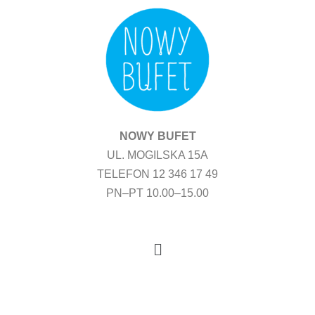
Przejdź
do
treści
NOWY BUFET
UL. MOGILSKA 15A
TELEFON 12 346 17 49
PN–PT 10.00–15.00
Menu