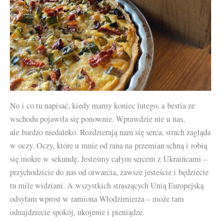
No i co tu napisać, kiedy mamy koniec lutego, a bestia ze
wschodu pojawiła się ponownie. Wprawdzie nie u nas,
ale bardzo niedaleko. Rozdzierają nam się serca, strach zagląda
w oczy. Oczy, które u mnie od rana na przemian schną i robią
się mokre w sekundę. Jesteśmy całym sercem z Ukraińcami –
przychodzicie do nas od otwarcia, zawsze jesteście i będziecie
tu mile widziani. A wszystkich straszących Unią Europejską
odsyłam wprost w ramiona Włodzimierza – może tam
odnajdziecie spokój, ukojenie i pieniądze.