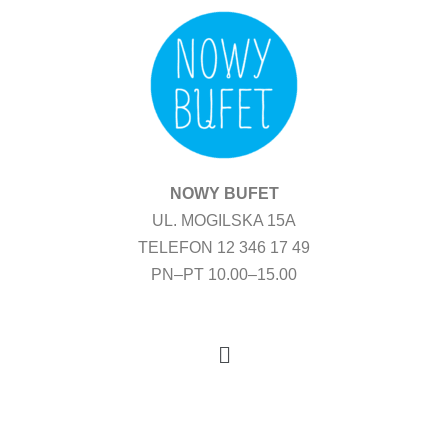
Przejdź
do
treści
NOWY BUFET
UL. MOGILSKA 15A
TELEFON 12 346 17 49
PN–PT 10.00–15.00
Menu