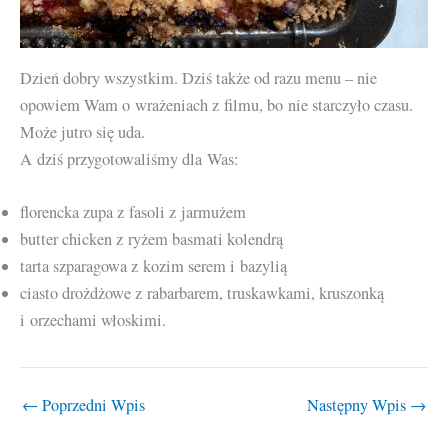
Dzień dobry wszystkim. Dziś także od razu menu – nie
opowiem Wam o wrażeniach z filmu, bo nie starczyło czasu.
Może jutro się uda.
A dziś przygotowaliśmy dla Was:
florencka zupa z fasoli z jarmużem
butter chicken z ryżem basmati kolendrą
tarta szparagowa z kozim serem i bazylią
ciasto drożdżowe z rabarbarem, truskawkami, kruszonką
i orzechami włoskimi.
←
Poprzedni Wpis
Następny Wpis
→