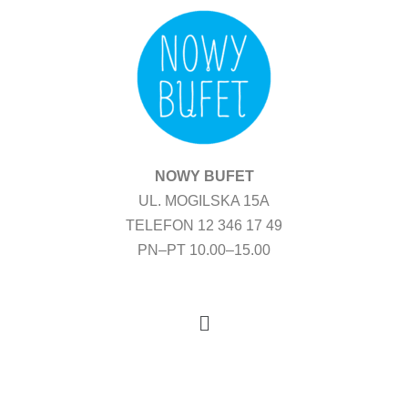
Przejdź
do
treści
NOWY BUFET
UL. MOGILSKA 15A
TELEFON 12 346 17 49
PN–PT 10.00–15.00
Menu