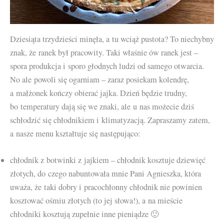
Dziesiąta trzydzieści minęła, a tu wciąż pustota? To niechybny
znak, że ranek był pracowity. Taki właśnie ów ranek jest –
spora produkcja i sporo głodnych ludzi od samego otwarcia.
No ale powoli się ogarniam – zaraz posiekam kolendrę,
a małżonek kończy obierać jajka. Dzień będzie trudny,
bo temperatury dają się we znaki, ale u nas możecie dziś
schłodzić się chłodnikiem i klimatyzacją. Zapraszamy zatem,
a nasze menu kształtuje się następująco:
chłodnik z botwinki z jajkiem – chłodnik kosztuje dziewięć
złotych, do czego nabuntowała mnie Pani Agnieszka, która
uważa, że taki dobry i pracochłonny chłodnik nie powinien
kosztować ośmiu złotych (to jej słowa!), a na mieście
chłodniki kosztują zupełnie inne pieniądze 🙂