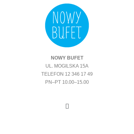
Przejdź
do
treści
NOWY BUFET
UL. MOGILSKA 15A
TELEFON 12 346 17 49
PN–PT 10.00–15.00
Menu