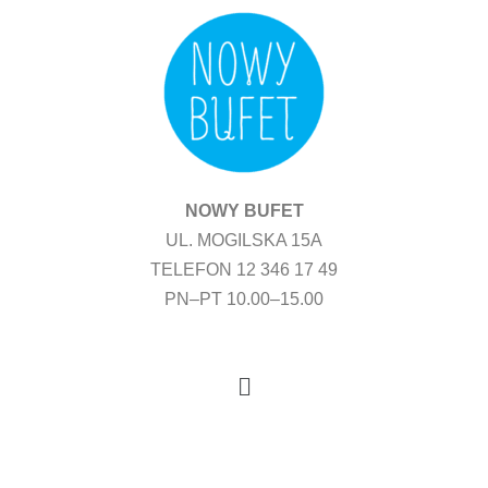
Przejdź
do
treści
NOWY BUFET
UL. MOGILSKA 15A
TELEFON 12 346 17 49
PN–PT 10.00–15.00
Menu