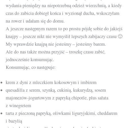
wydania pieniędzy na niepotrzebną odzież wierzchnią, a kiedy
czas do zabicia dobiegł końca i wyzionął ducha, wskoczyłam
na rower i udałam się do domu.
A jeszcze następnym razem to po prostu pójdę sobie do jakiejś
knajpy – jeszcze nikt nie wymyślił lepszych zabijaczy czasu 🙂
My wprawdzie knajpą nie jesteśmy – jesteśmy barem.
Ale do nas także można przyjść – troszkę czasu zabić,
jednocześnie konsumując.
Konsumując, co następuje:
krem z dyni z mleczkiem kokosowym i imbirem
quesadilla z serem, szynką, cukinią, kukurydzą, sosem
majonezów-jogurtowym z papryką chipotle, plus sałata
z winegretem
tarta z pieczoną papryką, oliwkami liguryjskimi, cheddarem
i bazylią