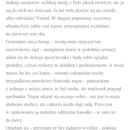
brakuje amatorów szybkiej mody z byle jakich tworzyw, ale ja
się do nich nie zaliczam. Ja już wolę przejść się na ciuszki,
albo odwiedzić Vinted. W drugiej popularnej sieciówce
ubrania były jakby ciut lepsze, przynajmniej wizualnie,
na pierwszy rzut oka.
Generalnie rzecz biorąc – trochę mnie zmęczył ten
sieciówkowy rajd – następnym razem w podobnej sytuacji
udam się do dużego spożywczaka i będę sobie oglądać
produkty, czytać etykiety ze składem i pochodzeniem. A może
nawet, ho ho, coś kupię – ostatnio zakupiłam trochę
przypadkiem prawdziwy francuski nugat – pamiętałam
z jednego z miejsc pracy, że był średni, ale małżonek pragnął
spróbunku. Nugat okazał się niczego sobie – nie jest to moja
ulubiona słodycz, ale całkiem nieźle daje radę. Poza tym
w opakowaniu są malutkie oddzielne kawałki – w sam raz
do kawy.
Oparłam się – przyznam że bez żadnego wysiłku – pokusie