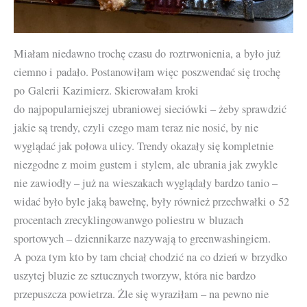
Miałam niedawno trochę czasu do roztrwonienia, a było już
ciemno i padało. Postanowiłam więc poszwendać się trochę
po Galerii Kazimierz. Skierowałam kroki
do najpopularniejszej ubraniowej sieciówki – żeby sprawdzić
jakie są trendy, czyli czego mam teraz nie nosić, by nie
wyglądać jak połowa ulicy. Trendy okazały się kompletnie
niezgodne z moim gustem i stylem, ale ubrania jak zwykle
nie zawiodły – już na wieszakach wyglądały bardzo tanio –
widać było byle jaką bawełnę, były również przechwałki o 52
procentach zrecyklingowanwgo poliestru w bluzach
sportowych – dziennikarze nazywają to greenwashingiem.
A poza tym kto by tam chciał chodzić na co dzień w brzydko
uszytej bluzie ze sztucznych tworzyw, która nie bardzo
przepuszcza powietrza. Żle się wyraziłam – na pewno nie