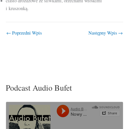
ciasto drożdżowe ze śliwkami, orzechami włoskimi
i kruszonką.
←
Poprzedni Wpis
Następny Wpis
→
Podcast Audio Bufet