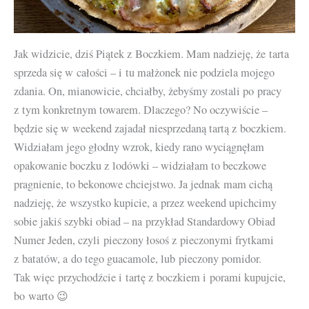
Jak widzicie, dziś Piątek z Boczkiem. Mam nadzieję, że tarta
sprzeda się w całości – i tu małżonek nie podziela mojego
zdania. On, mianowicie, chciałby, żebyśmy zostali po pracy
z tym konkretnym towarem. Dlaczego? No oczywiście –
będzie się w weekend zajadał niesprzedaną tartą z boczkiem.
Widziałam jego głodny wzrok, kiedy rano wyciągnęłam
opakowanie boczku z lodówki – widziałam to beczkowe
pragnienie, to bekonowe chciejstwo. Ja jednak mam cichą
nadzieję, że wszystko kupicie, a przez weekend upichcimy
sobie jakiś szybki obiad – na przykład Standardowy Obiad
Numer Jeden, czyli pieczony łosoś z pieczonymi frytkami
z batatów, a do tego guacamole, lub pieczony pomidor.
Tak więc przychodźcie i tartę z boczkiem i porami kupujcie,
bo warto 😉