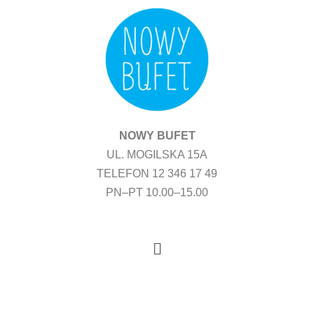
Przejdź
do
treści
NOWY BUFET
UL. MOGILSKA 15A
TELEFON 12 346 17 49
PN–PT 10.00–15.00
Menu