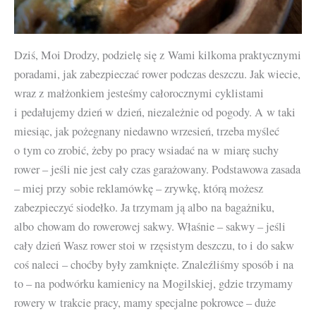
Dziś, Moi Drodzy, podzielę się z Wami kilkoma praktycznymi
poradami, jak zabezpieczać rower podczas deszczu. Jak wiecie,
wraz z małżonkiem jesteśmy całorocznymi cyklistami
i pedałujemy dzień w dzień, niezależnie od pogody. A w taki
miesiąc, jak pożegnany niedawno wrzesień, trzeba myśleć
o tym co zrobić, żeby po pracy wsiadać na w miarę suchy
rower – jeśli nie jest cały czas garażowany. Podstawowa zasada
– miej przy sobie reklamówkę – zrywkę, którą możesz
zabezpieczyć siodełko. Ja trzymam ją albo na bagażniku,
albo chowam do rowerowej sakwy. Właśnie – sakwy – jeśli
cały dzień Wasz rower stoi w rzęsistym deszczu, to i do sakw
coś naleci – choćby były zamknięte. Znaleźliśmy sposób i na
to – na podwórku kamienicy na Mogilskiej, gdzie trzymamy
rowery w trakcie pracy, mamy specjalne pokrowce – duże