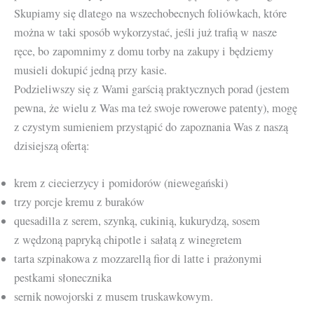
Skupiamy się dlatego na wszechobecnych foliówkach, które
można w taki sposób wykorzystać, jeśli już trafią w nasze
ręce, bo zapomnimy z domu torby na zakupy i będziemy
musieli dokupić jedną przy kasie.
Podzieliwszy się z Wami garścią praktycznych porad (jestem
pewna, że wielu z Was ma też swoje rowerowe patenty), mogę
z czystym sumieniem przystąpić do zapoznania Was z naszą
dzisiejszą ofertą:
krem z ciecierzycy i pomidorów (niewegański)
trzy porcje kremu z buraków
quesadilla z serem, szynką, cukinią, kukurydzą, sosem
z wędzoną papryką chipotle i sałatą z winegretem
tarta szpinakowa z mozzarellą fior di latte i prażonymi
pestkami słonecznika
sernik nowojorski z musem truskawkowym.