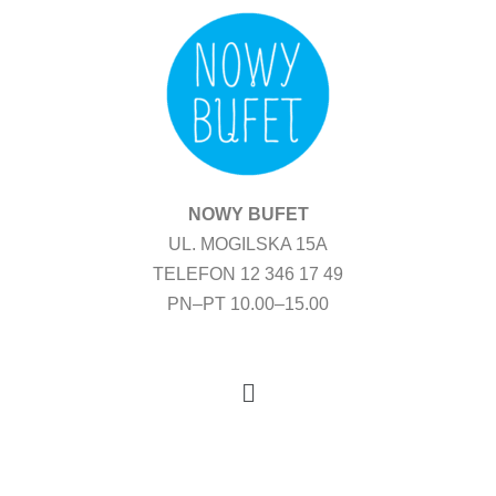
Przejdź
do
treści
NOWY BUFET
UL. MOGILSKA 15A
TELEFON 12 346 17 49
PN–PT 10.00–15.00
Menu