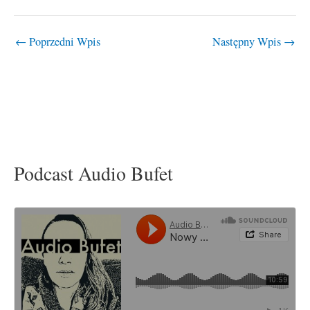
←
Poprzedni Wpis
Następny Wpis
→
Podcast Audio Bufet