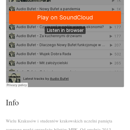
Info
Wielu Krakusów i studentów krakowskich uczelni pamięta
zapewne punkt sprzedaży biletów MPK. Od grudnia 2013