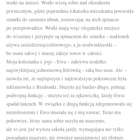
worki na śmieci. Worki wiszą sobie nad okienkiem
piwnicznym, gdzie poprzednia lokatorka mieszkania powiesiła
sznurki do suszenia ubrań, zostawiając na nich spinacze
po przeprowadzce. Worki mają więc eleganckie miejsce
do wiszenia i przypięte są spinaczem do sznurka – małżonek
używa sześćdziesięciolitrowego, a ja stodwudziestki –
bo mam sakwy i muszę zakryć rower w całości.
Moja koleżanka z jogi – Ewa – zakrywa siodełko
najzwyklejszą jednorazową foliówką – taką bez uszu. Ale –
mówiła mi, że najlepszym i najtrwalszym pokrowcem była
reklamówka z Biedronki. Służyła jej bardzo długo, pełniąc
podwójną funkcję – służyła też za rękawiczkę, kiedy Ewie
spadał łańcuch. W związku z drugą funkcją zdegenerowała się
niemiłosiernie i Ewa musiała się z nią rozstać. Teraz ma
pokrowiec, który sama sobie uszyła na maszynie,
ale to jest już wyższa szkoła jazdy, wymagająca nie tylko
posiadania maszyny, ale również umiejętności jej obsługi.