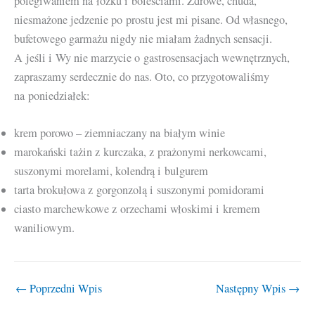
polegiwaniem na łóżku i boleściami. Zdrowe, chuda,
niesmażone jedzenie po prostu jest mi pisane. Od własnego,
bufetowego garmażu nigdy nie miałam żadnych sensacji.
A jeśli i Wy nie marzycie o gastrosensacjach wewnętrznych,
zapraszamy serdecznie do nas. Oto, co przygotowaliśmy
na poniedziałek:
krem porowo – ziemniaczany na białym winie
marokański tażin z kurczaka, z prażonymi nerkowcami,
suszonymi morelami, kolendrą i bulgurem
tarta brokułowa z gorgonzolą i suszonymi pomidorami
ciasto marchewkowe z orzechami włoskimi i kremem
waniliowym.
←
Poprzedni Wpis
Następny Wpis
→