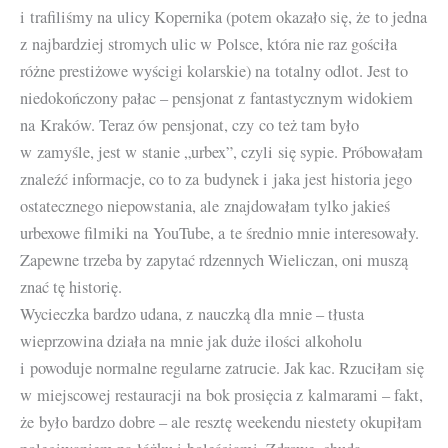
i trafiliśmy na ulicy Kopernika (potem okazało się, że to jedna
z najbardziej stromych ulic w Polsce, która nie raz gościła
różne prestiżowe wyścigi kolarskie) na totalny odlot. Jest to
niedokończony pałac – pensjonat z fantastycznym widokiem
na Kraków. Teraz ów pensjonat, czy co też tam było
w zamyśle, jest w stanie „urbex”, czyli się sypie. Próbowałam
znaleźć informacje, co to za budynek i jaka jest historia jego
ostatecznego niepowstania, ale znajdowałam tylko jakieś
urbexowe filmiki na YouTube, a te średnio mnie interesowały.
Zapewne trzeba by zapytać rdzennych Wieliczan, oni muszą
znać tę historię.
Wycieczka bardzo udana, z nauczką dla mnie – tłusta
wieprzowina działa na mnie jak duże ilości alkoholu
i powoduje normalne regularne zatrucie. Jak kac. Rzuciłam się
w miejscowej restauracji na bok prosięcia z kalmarami – fakt,
że było bardzo dobre – ale resztę weekendu niestety okupiłam