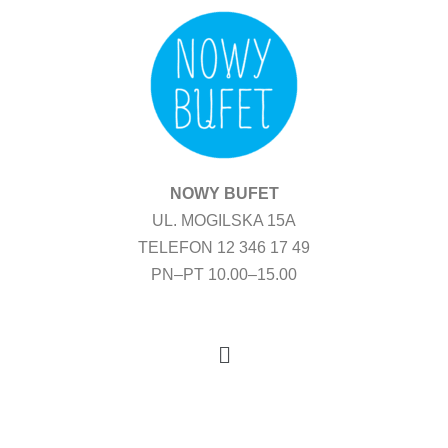
Przejdź
do
treści
NOWY BUFET
UL. MOGILSKA 15A
TELEFON 12 346 17 49
PN–PT 10.00–15.00
Menu