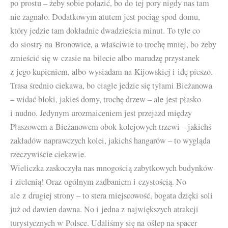
po prostu – żeby sobie połazić, bo do tej pory nigdy nas tam
nie zagnało. Dodatkowym atutem jest pociąg spod domu,
który jedzie tam dokładnie dwadzieścia minut. To tyle co
do siostry na Bronowice, a właściwie to trochę mniej, bo żeby
zmieścić się w czasie na bilecie albo marudzę przystanek
z jego kupieniem, albo wysiadam na Kijowskiej i idę pieszo.
Trasa średnio ciekawa, bo ciagle jedzie się tyłami Bieżanowa
– widać bloki, jakieś domy, trochę drzew – ale jest płasko
i nudno. Jedynym urozmaiceniem jest przejazd między
Płaszowem a Bieżanowem obok kolejowych trzewi – jakichś
zakładów naprawczych kolei, jakichś hangarów – to wygląda
rzeczywiście ciekawie.
Wieliczka zaskoczyła nas mnogością zabytkowych budynków
i zielenią! Oraz ogólnym zadbaniem i czystością. No
ale z drugiej strony – to stera miejscowość, bogata dzięki soli
już od dawien dawna. No i jedna z największych atrakcji
turystycznych w Polsce. Udaliśmy się na oślep na spacer