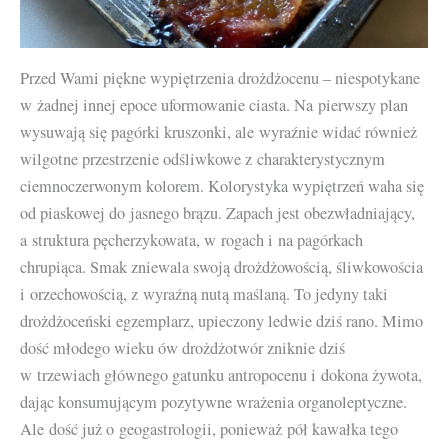
Przed Wami piękne wypiętrzenia drożdżocenu – niespotykane
w żadnej innej epoce uformowanie ciasta. Na pierwszy plan
wysuwają się pagórki kruszonki, ale wyraźnie widać również
wilgotne przestrzenie odśliwkowe z charakterystycznym
ciemnoczerwonym kolorem. Kolorystyka wypiętrzeń waha się
od piaskowej do jasnego brązu. Zapach jest obezwładniający,
a struktura pęcherzykowata, w rogach i na pagórkach
chrupiąca. Smak zniewala swoją drożdżowością, śliwkowościa
i orzechowością, z wyraźną nutą maślaną. To jedyny taki
drożdżoceński egzemplarz, upieczony ledwie dziś rano. Mimo
dość młodego wieku ów drożdżotwór zniknie dziś
w trzewiach głównego gatunku antropocenu i dokona żywota,
dając konsumującym pozytywne wrażenia organoleptyczne.
Ale dość już o geogastrologii, ponieważ pół kawałka tego