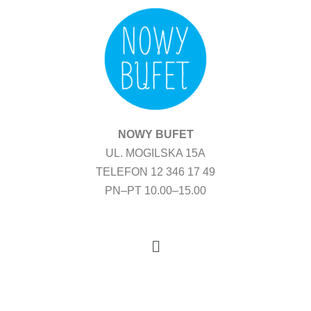
Przejdź
do
treści
NOWY BUFET
UL. MOGILSKA 15A
TELEFON 12 346 17 49
PN–PT 10.00–15.00
Menu