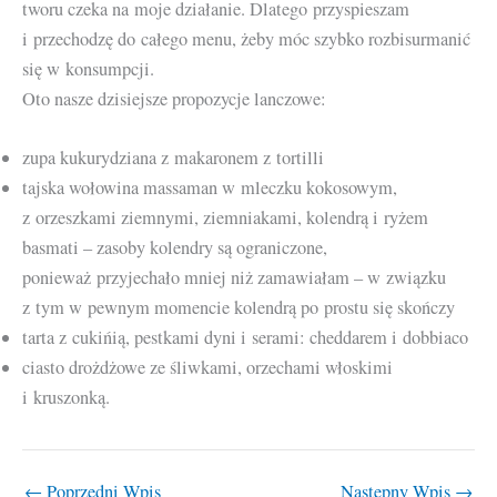
tworu czeka na moje działanie. Dlatego przyspieszam
i przechodzę do całego menu, żeby móc szybko rozbisurmanić
się w konsumpcji.
Oto nasze dzisiejsze propozycje lanczowe:
zupa kukurydziana z makaronem z tortilli
tajska wołowina massaman w mleczku kokosowym,
z orzeszkami ziemnymi, ziemniakami, kolendrą i ryżem
basmati – zasoby kolendry są ograniczone,
ponieważ przyjechało mniej niż zamawiałam – w związku
z tym w pewnym momencie kolendrą po prostu się skończy
tarta z cukińią, pestkami dyni i serami: cheddarem i dobbiaco
ciasto drożdżowe ze śliwkami, orzechami włoskimi
i kruszonką.
←
Poprzedni Wpis
Następny Wpis
→