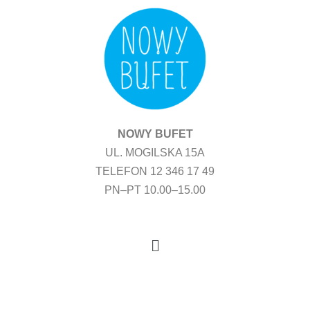
Przejdź
do
treści
NOWY BUFET
UL. MOGILSKA 15A
TELEFON 12 346 17 49
PN–PT 10.00–15.00
Menu