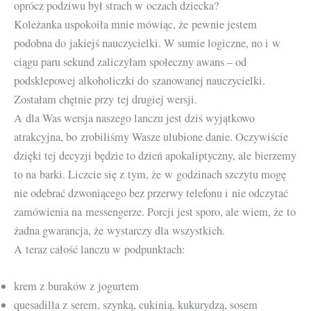
oprócz podziwu był strach w oczach dziecka?
Koleżanka uspokoiła mnie mówiąc, że pewnie jestem
podobna do jakiejś nauczycielki. W sumie logiczne, no i w
ciągu paru sekund zaliczyłam społeczny awans – od
podsklepowej alkoholiczki do szanowanej nauczycielki.
Zostałam chętnie przy tej drugiej wersji.
A dla Was wersja naszego lanczu jest dziś wyjątkowo
atrakcyjna, bo zrobiliśmy Wasze ulubione danie. Oczywiście
dzięki tej decyzji będzie to dzień apokaliptyczny, ale bierzemy
to na barki. Liczcie się z tym, że w godzinach szczytu mogę
nie odebrać dzwoniącego bez przerwy telefonu i nie odczytać
zamówienia na messengerze. Porcji jest sporo, ale wiem, że to
żadna gwarancja, że wystarczy dla wszystkich.
A teraz całość lanczu w podpunktach:
krem z buraków z jogurtem
quesadilla z serem, szynką, cukinią, kukurydzą, sosem