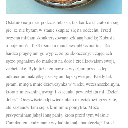
Ostatnio na jodze, podczas relaksu, tak bardzo chciało mi się
pić, że nie byłam w stanie skupiać się na oddechu. Przed
oczyma miałam skonkretyzowaną szklaną butelkę Kubusia
o pojemności 0,33 i smaku marchew/jabłko/malina. Tak
bardzo pragnęłam go wypić, że po skończonych zajęciach
rączo pognalam do marketu na dole i zrealizowałam swoją
zachciankę. Było już ciemnawo – wyszłam przed sklep,
odkręciłam nakrętkę i zaczęłam łapczywie pić. Kiedy tak
piłam, minęła mnie dziewczynka w wieku wczesnoszkolnym,
która z mieszaniną trwogi i szacunku powiedziała mi „Dzień
dobry”. Oczywiście odpowiedziałam dzieciakowi grzecznie,
ale zastanowiłam się, z kim mnie pomyliła. Może
przypominam jakąś inną panią, która przed tym właśnie
Carrefourem codziennie wydudnia małą buteleczkę? I stąd