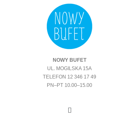
Przejdź
do
treści
NOWY BUFET
UL. MOGILSKA 15A
TELEFON 12 346 17 49
PN–PT 10.00–15.00
Menu