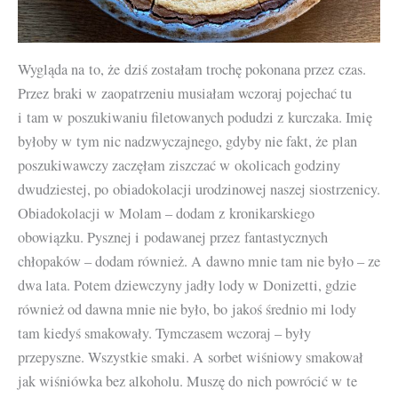
Wygląda na to, że dziś zostałam trochę pokonana przez czas.
Przez braki w zaopatrzeniu musiałam wczoraj pojechać tu
i tam w poszukiwaniu filetowanych podudzi z kurczaka. Imię
byłoby w tym nic nadzwyczajnego, gdyby nie fakt, że plan
poszukiwawczy zaczęłam ziszczać w okolicach godziny
dwudziestej, po obiadokolacji urodzinowej naszej siostrzenicy.
Obiadokolacji w Molam – dodam z kronikarskiego
obowiązku. Pysznej i podawanej przez fantastycznych
chłopaków – dodam również. A dawno mnie tam nie było – ze
dwa lata. Potem dziewczyny jadły lody w Donizetti, gdzie
również od dawna mnie nie było, bo jakoś średnio mi lody
tam kiedyś smakowały. Tymczasem wczoraj – były
przepyszne. Wszystkie smaki. A sorbet wiśniowy smakował
jak wiśniówka bez alkoholu. Muszę do nich powrócić w te