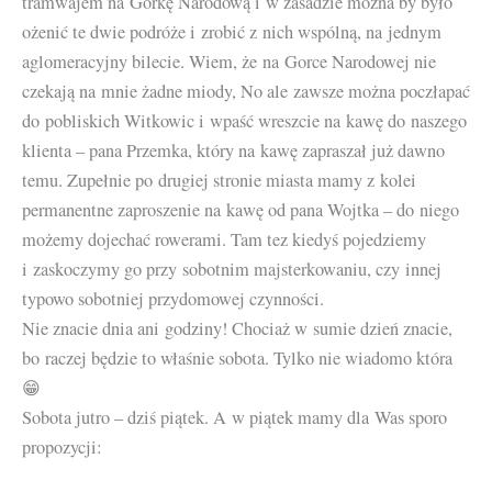
tramwajem na Górkę Narodową i w zasadzie można by było
ożenić te dwie podróże i zrobić z nich wspólną, na jednym
aglomeracyjny bilecie. Wiem, że na Gorce Narodowej nie
czekają na mnie żadne miody, No ale zawsze można poczłapać
do pobliskich Witkowic i wpaść wreszcie na kawę do naszego
klienta – pana Przemka, który na kawę zapraszał już dawno
temu. Zupełnie po drugiej stronie miasta mamy z kolei
permanentne zaproszenie na kawę od pana Wojtka – do niego
możemy dojechać rowerami. Tam tez kiedyś pojedziemy
i zaskoczymy go przy sobotnim majsterkowaniu, czy innej
typowo sobotniej przydomowej czynności.
Nie znacie dnia ani godziny! Chociaż w sumie dzień znacie,
bo raczej będzie to właśnie sobota. Tylko nie wiadomo która
😁
Sobota jutro – dziś piątek. A w piątek mamy dla Was sporo
propozycji: