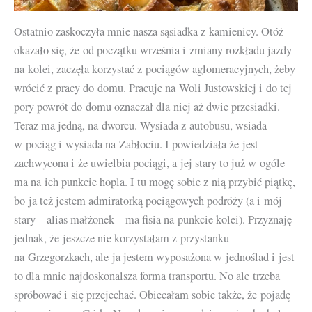
Ostatnio zaskoczyła mnie nasza sąsiadka z kamienicy. Otóż
okazało się, że od początku września i zmiany rozkładu jazdy
na kolei, zaczęła korzystać z pociągów aglomeracyjnych, żeby
wrócić z pracy do domu. Pracuje na Woli Justowskiej i do tej
pory powrót do domu oznaczał dla niej aż dwie przesiadki.
Teraz ma jedną, na dworcu. Wysiada z autobusu, wsiada
w pociąg i wysiada na Zabłociu. I powiedziała że jest
zachwycona i że uwielbia pociągi, a jej stary to już w ogóle
ma na ich punkcie hopla. I tu mogę sobie z nią przybić piątkę,
bo ja też jestem admiratorką pociągowych podróży (a i mój
stary – alias małżonek – ma fisia na punkcie kolei). Przyznaję
jednak, że jeszcze nie korzystałam z przystanku
na Grzegorzkach, ale ja jestem wyposażona w jednoślad i jest
to dla mnie najdoskonalsza forma transportu. No ale trzeba
spróbować i się przejechać. Obiecałam sobie także, że pojadę