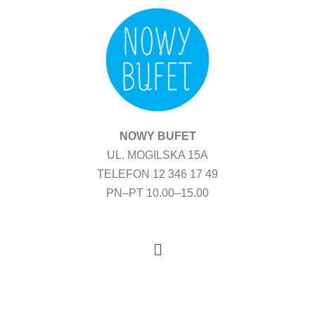
Przejdź
do
treści
NOWY BUFET
UL. MOGILSKA 15A
TELEFON 12 346 17 49
PN–PT 10.00–15.00
Menu