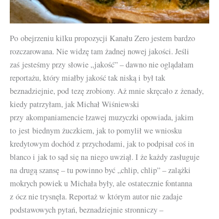
Po obejrzeniu kilku propozycji Kanału Zero jestem bardzo
rozczarowana. Nie widzę tam żadnej nowej jakości. Jeśli
zaś jesteśmy przy słowie „jakość” – dawno nie oglądałam
reportażu, który miałby jakość tak niską i był tak
beznadziejnie, pod tezę zrobiony. Aż mnie skręcało z żenady,
kiedy patrzyłam, jak Michał Wiśniewski
przy akompaniamencie łzawej muzyczki opowiada, jakim
to jest biednym żuczkiem, jak to pomylił we wniosku
kredytowym dochód z przychodami, jak to podpisał coś in
blanco i jak to sąd się na niego uwziął. I że każdy zasługuje
na drugą szansę – tu powinno być „chlip, chlip” – zalążki
mokrych powiek u Michała były, ale ostatecznie fontanna
z ócz nie trysnęła. Reportaż w którym autor nie zadaje
podstawowych pytań, beznadziejnie stronniczy –