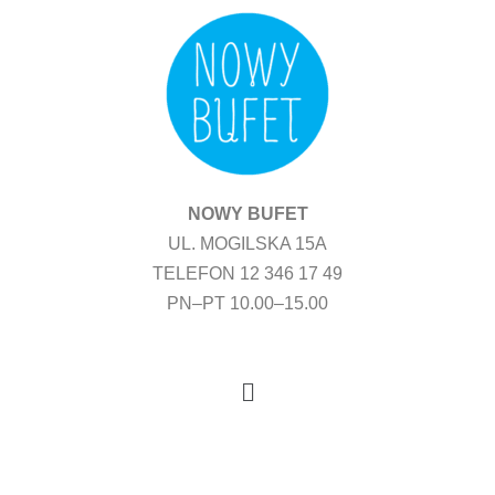
Przejdź
do
treści
NOWY BUFET
UL. MOGILSKA 15A
TELEFON 12 346 17 49
PN–PT 10.00–15.00
Menu