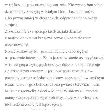
w tej koszuli prezentował się strasznie. Nie wyobrażam sobie
dziennikarzy z wizytą w Białym Domu bez garniturów,
albo przynajmniej w eleganckich, odpowiednich to okazji
strojach.
Z zaciekawienia i sporego kredytu, jaki daliśmy
z małżonkiem temu kanałowi pozostało na razie spore
rozczarowanie.
No ale zostawmy to – pewnie niewiele osób się tym
na poważnie interesuje. Za to jestem w stanie uwierzyć raczej
w to, że grupa czytających te słowa dużo bardziej interesuje
się dzisiejszym lanczem. I jest to w pełni zrozumiałe –
porządny garmaż to jedna z podstaw egzystencji – w ogólnym
rozrachunku kogo obchodzi dawna gwiazda telewizji – dziś
bankrut z gromadką dzieci – Michał Wiśniewski. Przecież
mamy swoje życia i swoje problemy, a czerwonowłosy eks-
idol niekoniecznie jest tego częścią.