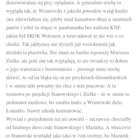
denerwowałam się przy oglądaniu. A generalnie trochę to
wygląda tak, że Wiśniewski z jakichś powodów wziął kredyt
(nie zdziwiłabym się, gdyby miał hazardowe długi u smutnych
panów i robił za słupa) w parabananku bez nadzoru KNF,
jakim był SKOK Wołomin, a teraz udawał że nie wie o co
chodzi. Tak jakbyśmy nie słyszeli już wielokrotnie jak
działała ta placówka. Nie znam za bardzo reportaży Mariusza
Zielke, ale jeśli one tak wyglądają, to nie świadczy to dobrze
o jego warsztacie i bezstronności – przestaje mnie trochę
dziwić, że od lat błąka się on po peryferiach dziennikarskich
i w sumie nikt poważny nie chce z nim pracować. A ta
rozmowa po projekcji Stanowskiego i Zielke – że w sumie to
prokurator zazdrości, bo zarabia mało, a Wiśniewski dużo.
Łomatko. Nawet szkoda komentować.
Wywiad z prezydentem też nie powalił – zacząwszy chociażby
od fatalnego dress code Stanowskiego i Mazurka. A właściwie
to Stanowski wyglądał jako tako w tym swetrze, bo Mazurek