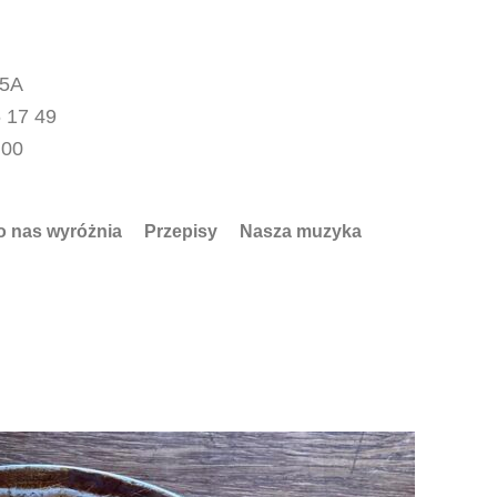
15A
 17 49
.00
o nas wyróżnia
Przepisy
Nasza muzyka