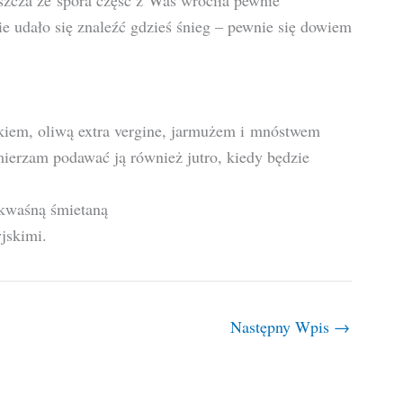
szcza że spora część z Was wróciła pewnie
ie udało się znaleźć gdzieś śnieg – pewnie się dowiem
akiem, oliwą extra vergine, jarmużem i mnóstwem
ierzam podawać ją również jutro, kiedy będzie
i kwaśną śmietaną
yjskimi.
Następny Wpis
→