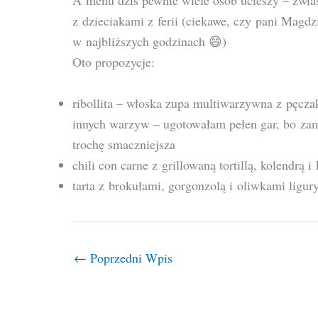
A menu dziś pewnie wiele osób ucieszy – zwła
z dzieciakami z ferii (ciekawe, czy pani Magdz
w najbliższych godzinach 😄)
Oto propozycje:
ribollita – włoska zupa multiwarzywna z pęcz
innych warzyw – ugotowałam pełen gar, bo zam
trochę smaczniejsza
chili con carne z grillowaną tortillą, kolendrą 
tarta z brokułami, gorgonzolą i oliwkami ligur
←
Poprzedni Wpis