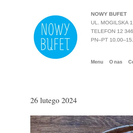
Przejdź
do
NOWY BUFET
treści
UL. MOGILSKA 
TELEFON 12 346
PN–PT 10.00–15
Menu
O nas
C
26 lutego 2024