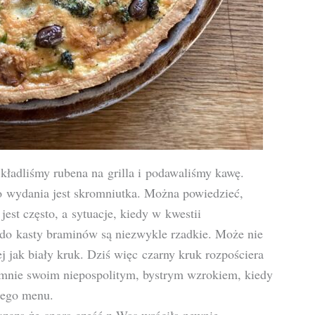
ż kładliśmy rubena na grilla i podawaliśmy kawę.
o wydania jest skromniutka. Można powiedzieć,
est często, a sytuacje, kiedy w kwestii
do kasty braminów są niezwykle rzadkie. Może nie
ej jak biały kruk. Dziś więc czarny kruk rozpościera
a mnie swoim niepospolitym, bystrym wzrokiem, kiedy
szego menu.