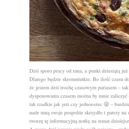
Dziś sporo pracy od rana, a punkt dziesiątą ju
Dlatego będzie skromniutkie. Bo ilość czasu d
że jestem dziś trochę czasowym pariasem – tak j
dysponowania czasem można by mnie zaliczyć 
tak rzadkie jak yeti czy jednorożec 😜 – bardzi
nade mną swoje pospolite skrzydło i patrzy n
tworzę tę informacyjną notkę na temat dzisiej