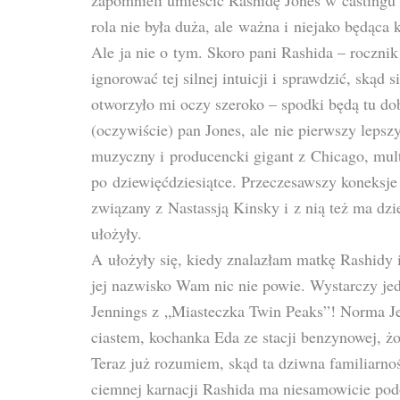
zapomnieli umieścić Rashidę Jones w castingu d
rola nie była duża, ale ważna i niejako będą
Ale ja nie o tym. Skoro pani Rashida – roczni
ignorować tej silnej intuicji i sprawdzić, skąd s
otworzyło mi oczy szeroko – spodki będą tu dob
(oczywiście) pan Jones, ale nie pierwszy lep
muzyczny i producencki gigant z Chicago, multii
po dziewięćdziesiątce. Przeczesawszy koneksje
związany z Nastassją Kinsky i z nią też ma dzi
ułożyły.
A ułożyły się, kiedy znalazłam matkę Rashidy
jej nazwisko Wam nic nie powie. Wystarczy jed
Jennings z „Miasteczka Twin Peaks”! Norma Je
ciastem, kochanka Eda ze stacji benzynowej, ż
Teraz już rozumiem, skąd ta dziwna familiarno
ciemnej karnacji Rashida ma niesamowicie podo