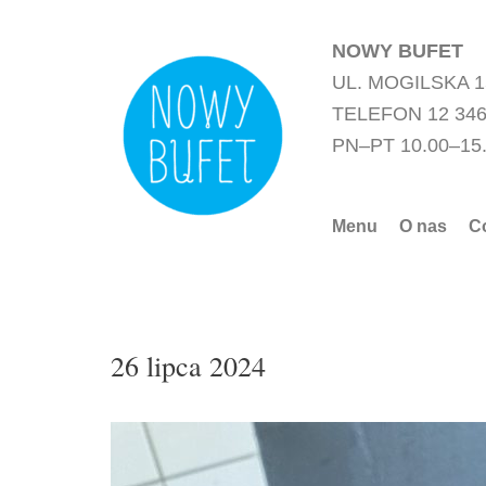
Przejdź
do
NOWY BUFET
treści
UL. MOGILSKA 
TELEFON 12 346
PN–PT 10.00–15
Menu
O nas
C
26 lipca 2024