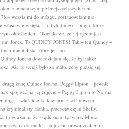
o apple’owskiego serialu dystopijnego „Silos”. Jej
ca kołem zamachowym późniejszych wydarzeń.
k 76 – weszła mi do mózgu, postanowiłam nie
ię właściwie wzięła. I to było bingo – bingo, które
rym określeniem. Okazało się, że jej ojcem jest
szy mr. Jones. To QUINCY JONES! Tak – ten Quincy –
nstrumentalista, który jest już
 Quincy Jonesa dowiedziałam się, że był także
ecko. Ale to wciąż było za mało, żeby puzzle się
 i drugą żonę Quincy Jonesa. Peggy Lipton – pewnie
nak spojrzeć na jej zdjęcie – Peggy Lipton to Norma
nnings – właścicielka kawiarni z wiśniowym
ona kryminalisty Hanka, pracodawczyni Shelly.
ść, to wrażenie, że skądś znam tę twarz. Mimo
bną twarz do matki – ja już po prostu znałam tę