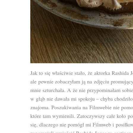
Jak to się właściwie stało, że aktorka Rashida 
ale pewnie zobaczyłam ją na zdjęciu promującym
mnie szturchała. A że nie przypominałam sobie 
w głąb nie dawała mi spokoju – chyba chodziło
znajoma. Poszukiwania na Filmwebie nie pomogł
które tam wymienili. Zatoczywszy całe koło po
się, dlaczego nie pomógł mi Filmweb i posiłk