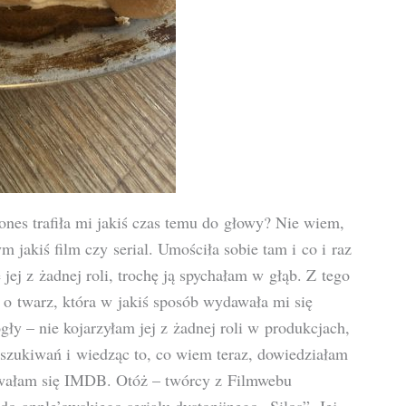
Jones trafiła mi jakiś czas temu do głowy? Nie wiem,
 jakiś film czy serial. Umościła sobie tam i co i raz
jej z żadnej roli, trochę ją spychałam w głąb. Z tego
 o twarz, która w jakiś sposób wydawała mi się
y – nie kojarzyłam jej z żadnej roli w produkcjach,
szukiwań i wiedząc to, co wiem teraz, dowiedziałam
owałam się IMDB. Otóż – twórcy z Filmwebu