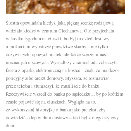
Siostra opowiadała kiedyś, jaką piękną scenkę rodzajową
widziała kiedyś w centrum Ciechanowa. Oto przyjechała
w środku tygodnia na ciuszki, bo był to dzień dostawy,
a można tam wypatrzyć prawdziwe skarby – nie tylko
oczywistych topowych marek, ale także szerzej u nas
nieznanych niszowych. Wysiadłszy z samochodu zobaczyła
faceta z opaską elektroniczną na kostce – znak, że ma dozór
policyjny albo areszt domowy. Słyszała, źe rozmawiał
przez telefon i tłumaczył, że musiliście do banku.
Rzeczywiście wszedł do banku po sąsiedzku… by po krótkim
czasie pojawić się na ciuszkach. Wygląda na to,
że wykorzystał historyjkę o banku jako pretekst, żby
odwiedzić sklep w dniu dostawy – taki był z niego stylowy
drań.