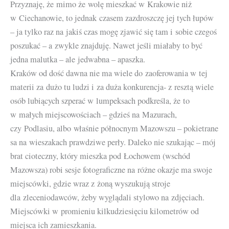
Przyznaję, że mimo że wolę mieszkać w Krakowie niż
w Ciechanowie, to jednak czasem zazdroszczę jej tych łupów
– ja tylko raz na jakiś czas mogę zjawić się tam i sobie czegoś
poszukać – a zwykle znajduję. Nawet jeśli miałaby to być
jedna malutka – ale jedwabna – apaszka.
Kraków od dość dawna nie ma wiele do zaoferowania w tej
materii za dużo tu ludzi i za duża konkurencja- z resztą wiele
osób lubiących szperać w lumpeksach podkreśla, że to
w małych miejscowościach – gdzieś na Mazurach,
czy Podlasiu, albo właśnie północnym Mazowszu – pokietrane
sa na wieszakach prawdziwe perły. Daleko nie szukając – mój
brat cioteczny, który mieszka pod Łochowem (wschód
Mazowsza) robi sesje fotograficzne na różne okazje ma swoje
miejscówki, gdzie wraz z żoną wyszukują stroje
dla zleceniodawców, żeby wyglądali stylowo na zdjęciach.
Miejscówki w promieniu kilkudziesięciu kilometrów od
miejsca ich zamieszkania.