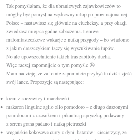
Tak pomyślałam, że dla ubraniowych zajawkowiczów to
mógłby być pomysł na wędrowny urlop po prowincjonalnej
Polsce – nastawiasz się głównie na ciucheksy, a przy okazji
zwiedzasz miejsca godne zobaczenia. Leniwe
małomiasteczkowe wakacje z nutką przygody – bo wiadomo
z jakim dreszczykiem łączy się wyszukiwanie łupów.
No ale upowszechnienie takich tras zabiłoby ducha.
Więc raczej zapomnijcie o tym pomyśle 🤪
Mam nadzieję, że za to nie zapomnicie przybyć tu dziś i zjeść
swój lancz. Propozycje są następujące:
krem z soczewicy i marchewki
makaron linguine aglio olio pomodoro – z długo duszonymi
pomidorami z czosnkiem i pikantną papryczką, podawany
z serem grana padano i natką pietruszki
wegańskie kokosowe curry z dyni, batatów i ciecierzycy, ze