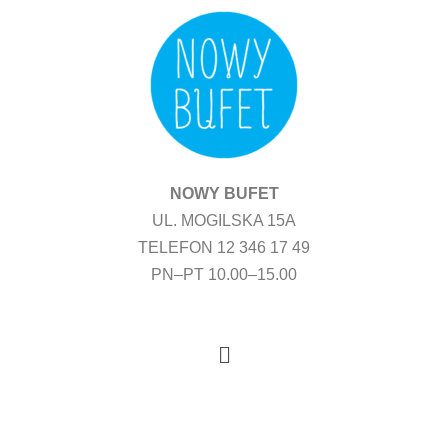
Przejdź
do
treści
NOWY BUFET
UL. MOGILSKA 15A
TELEFON 12 346 17 49
PN–PT 10.00–15.00
Menu