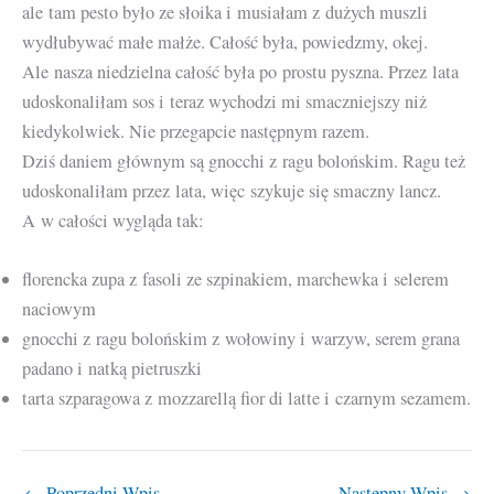
ale tam pesto było ze słoika i musiałam z dużych muszli
wydłubywać małe małże. Całość była, powiedzmy, okej.
Ale nasza niedzielna całość była po prostu pyszna. Przez lata
udoskonaliłam sos i teraz wychodzi mi smaczniejszy niż
kiedykolwiek. Nie przegapcie następnym razem.
Dziś daniem głównym są gnocchi z ragu bolońskim. Ragu też
udoskonaliłam przez lata, więc szykuje się smaczny lancz.
A w całości wygląda tak:
florencka zupa z fasoli ze szpinakiem, marchewka i selerem
naciowym
gnocchi z ragu bolońskim z wołowiny i warzyw, serem grana
padano i natką pietruszki
tarta szparagowa z mozzarellą fior di latte i czarnym sezamem.
←
Poprzedni Wpis
Następny Wpis
→