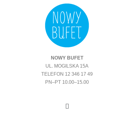
Przejdź
do
treści
NOWY BUFET
UL. MOGILSKA 15A
TELEFON 12 346 17 49
PN–PT 10.00–15.00
Menu