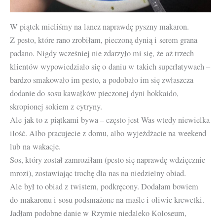
W piątek mieliśmy na lancz naprawdę pyszny makaron.
Z pesto, które rano zrobiłam, pieczoną dynią i serem grana
padano. Nigdy wcześniej nie zdarzyło mi się, że aż trzech
klientów wypowiedziało się o daniu w takich superlatywach –
bardzo smakowało im pesto, a podobało im się zwłaszcza
dodanie do sosu kawałków pieczonej dyni hokkaido,
skropionej sokiem z cytryny.
Ale jak to z piątkami bywa – często jest Was wtedy niewielka
ilość. Albo pracujecie z domu, albo wyjeżdżacie na weekend
lub na wakacje.
Sos, który został zamroziłam (pesto się naprawdę wdzięcznie
mrozi), zostawiając trochę dla nas na niedzielny obiad.
Ale był to obiad z twistem, podkręcony. Dodałam bowiem
do makaronu i sosu podsmażone na maśle i oliwie krewetki.
Jadłam podobne danie w Rzymie niedaleko Koloseum,