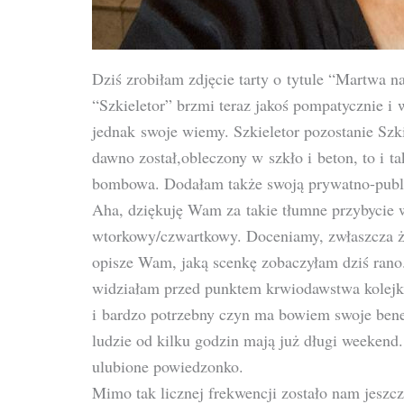
Dziś zrobiłam zdjęcie tarty o tytule “Martwa 
“Szkieletor” brzmi teraz jakoś pompatycznie i w
jednak swoje wiemy. Szkieletor pozostanie Sz
dawno został,obleczony w szkło i beton, to i t
bombowa. Dodałam także swoją prywatno-public
Aha, dziękuję Wam za takie tłumne przybycie w
wtorkowy/czwartkowy. Doceniamy, zwłaszcza że
opisze Wam, jaką scenkę zobaczyłam dziś rano.
widziałam przed punktem krwiodawstwa kolejk
i bardzo potrzebny czyn ma bowiem swoje benef
ludzie od kilku godzin mają już długi weekend
ulubione powiedzonko.
Mimo tak licznej frekwencji zostało nam jeszcze