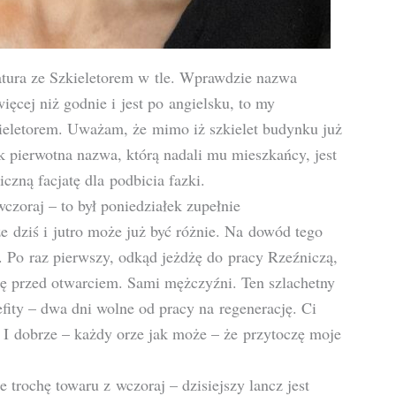
natura ze Szkieletorem w tle. Wprawdzie nazwa
ięcej niż godnie i jest po angielsku, to my
kieletorem. Uważam, że mimo iż szkielet budynku już
ak pierwotna nazwa, którą nadali mu mieszkańcy, jest
zną facjatę dla podbicia fazki.
czoraj – to był poniedziałek zupełnie
 dziś i jutro może już być różnie. Na dowód tego
 Po raz pierwszy, odkąd jeżdżę do pracy Rzeźniczą,
ę przed otwarciem. Sami mężczyźni. Ten szlachetny
ity – dwa dni wolne od pracy na regenerację. Ci
. I dobrze – każdy orze jak może – że przytoczę moje
 trochę towaru z wczoraj – dzisiejszy lancz jest