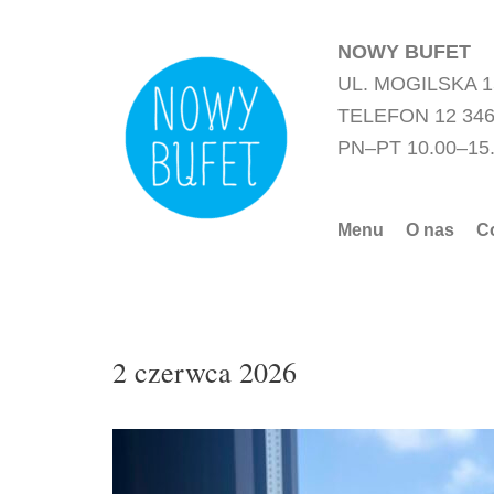
Przejdź
do
NOWY BUFET
treści
UL. MOGILSKA 
TELEFON 12 346
PN–PT 10.00–15
Menu
O nas
C
2 czerwca 2026