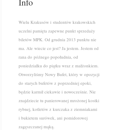
Info
Wielu Krakusów i studentów krakowskich
uczelni pamięta zapewne punkt sprzedaży
biletów MPK. Od grudnia 2013 punktu nie
ma. Ale wiecie co jest? Ja jestem. Jestem od
rana do późnego popołudnia, od
poniedziałku do piątku wraz z małżonkiem.
Otworzyliśmy Nowy Bufet, który w opozycji
do starych bufetów z poprzedniej epoki,
będzie karmił ciekawie i nowocześnie. Nie
znajdziecie tu panierowanej mrożonej kostki
rybnej, kotletów z kurczaka z ziemniakami
i bukietem surówek, ani pomidorowej
zagęszczanej mąką.