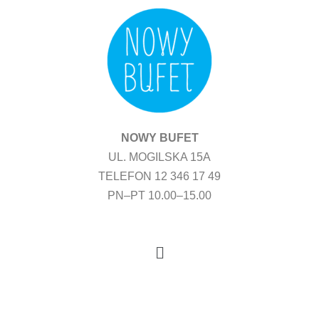
Przejdź
do
treści
NOWY BUFET
UL. MOGILSKA 15A
TELEFON 12 346 17 49
PN–PT 10.00–15.00
Menu