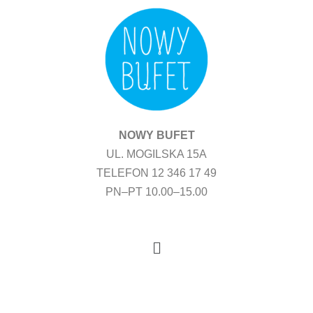
Przejdź
do
treści
NOWY BUFET
UL. MOGILSKA 15A
TELEFON 12 346 17 49
PN–PT 10.00–15.00
Menu