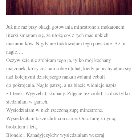
Już nie raz przy okazji gotowania minestrone z makaronem
literki śmiałam się, że ułożę coś z tych maciupkich
makaroników. Nigdy nie traktowałam tego poważnie. Aż tu
nagle….
Oczywiście nie zrobiłam tego ja, tylko mój kochany
małżonek, który coś tam sobie dłubał, kiedy ja pochylałam się
nad kolejnymi dzisiejszego ranka zwałami cebuli
do pokrojenia. Nagle patrzę, a na blacie widnieje napis
z literek. Wygrzebał, skubany. Zdjęcie też zrobił. Ja dziś tylko
siedziałam w garach.
Wysiedziałam w nich rzeczoną zupę minestrone.
Wysiedziałam także chili con carne. Oraz tartę z dynią,
brokułem i fetą.
Blondie i Kanadyjczyków wysiedziałam wczoraj.