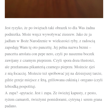
Jest ryzyko, że po świętach taki obrazek to dla Was żadna
podnietka. Może wręcz wywoływać zieeeew. Jako że ja
jadłam w Boże Narodzenie w wiekszości ryby, z radoscią
zapodaję Wam tę oto pancettę. Jej pełna nazwa brzmi –
pancetta arrolata con pepe nero, czyli po naszemu boczek
zawijany z czarnym pieprzem. Czyli spora doza tłustości,
ale przełamana pikanterią czarnego pieprzu. Możecie zjeś
z nią focaccię. Możecie też spróbować jej na dzisiejszej tarcie,
gdzie grzeje miejsce z fetą, grillowana cukinią i oregano (czyli
lebiodką pospolitą).
A zupa? -spytacie. Jest i zupa. Ze świeżej kapusty, z pesto,
ryżem carnaroli, świeżymi pomidorami, cytryną i serem grana
padano.