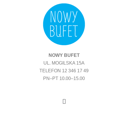
Przejdź
do
treści
NOWY BUFET
UL. MOGILSKA 15A
TELEFON 12 346 17 49
PN–PT 10.00–15.00
Menu