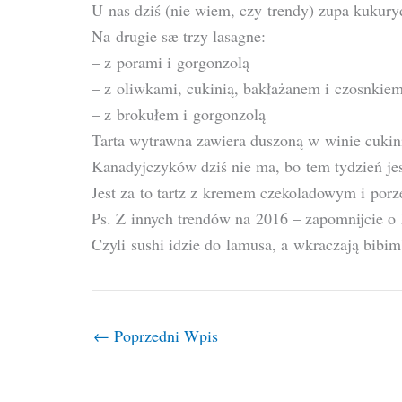
U nas dziś (nie wiem, czy trendy) zupa kukur
Na drugie sæ trzy lasagne:
– z porami i gorgonzolą
– z oliwkami, cukinią, bakłażanem i czosnkie
– z brokułem i gorgonzolą
Tarta wytrawna zawiera duszoną w winie cukinię
Kanadyjczyków dziś nie ma, bo tem tydzień jes
Jest za to tartz z kremem czekoladowym i por
Ps. Z innych trendów na 2016 – zapomnijcie o
Czyli sushi idzie do lamusa, a wkraczają bibi
←
Poprzedni Wpis