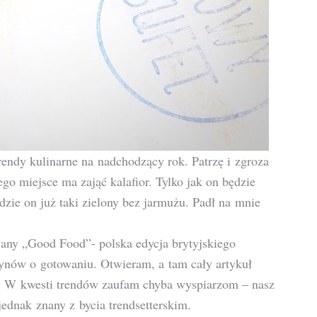
endy kulinarne na nadchodzący rok. Patrzę i zgroza
o miejsce ma zająć kalafior. Tylko jak on będzie
ie on już taki zielony bez jarmużu. Padł na mnie
any „Good Food”- polska edycja brytyjskiego
zynów o gotowaniu. Otwieram, a tam cały artykuł
 W kwesti trendów zaufam chyba wyspiarzom – nasz
jednak znany z bycia trendsetterskim.