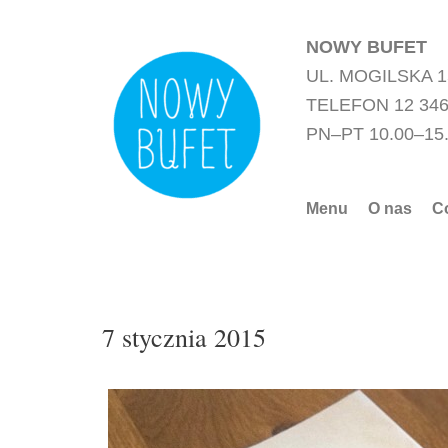
Przejdź
do
NOWY BUFET
treści
UL. MOGILSKA 
TELEFON 12 346
PN–PT 10.00–15
Menu
O nas
C
7 stycznia 2015