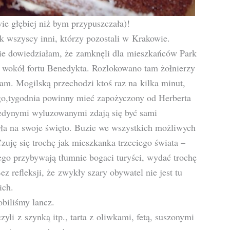
ie głębiej niż bym przypuszczała)!
k wszyscy inni, którzy pozostali w Krakowie.
ie dowiedziałam, że zamknęli dla mieszkańców Park
r wokół fortu Benedykta. Rozlokowano tam żołnierzy
am. Mogilską przechodzi ktoś raz na kilka minut,
go,tygodnia powinny mieć zapożyczony od Herberta
Jedynymi wyluzowanymi zdają się być sami
była na swoje święto. Buzie we wszystkich możliwych
zuję się trochę jak mieszkanka trzeciego świata –
ego przybywają tłumnie bogaci turyści, wydać trochę
z refleksji, że zwykły szary obywatel nie jest tu
ich.
biliśmy lancz.
zyli z szynką itp., tarta z oliwkami, fetą, suszonymi