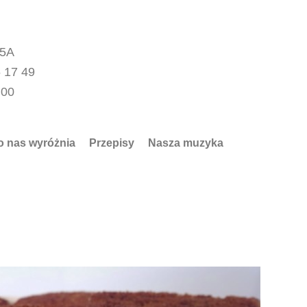
15A
 17 49
.00
o nas wyróżnia
Przepisy
Nasza muzyka