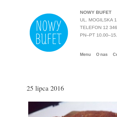
Przejdź
do
NOWY BUFET
treści
UL. MOGILSKA 
TELEFON 12 346
PN–PT 10.00–15
Menu
O nas
C
25 lipca 2016