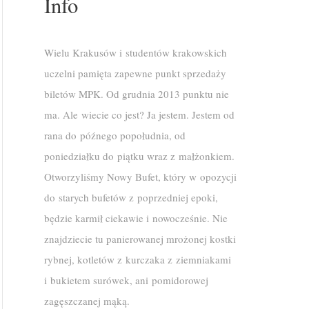
Info
Wielu Krakusów i studentów krakowskich
uczelni pamięta zapewne punkt sprzedaży
biletów MPK. Od grudnia 2013 punktu nie
ma. Ale wiecie co jest? Ja jestem. Jestem od
rana do późnego popołudnia, od
poniedziałku do piątku wraz z małżonkiem.
Otworzyliśmy Nowy Bufet, który w opozycji
do starych bufetów z poprzedniej epoki,
będzie karmił ciekawie i nowocześnie. Nie
znajdziecie tu panierowanej mrożonej kostki
rybnej, kotletów z kurczaka z ziemniakami
i bukietem surówek, ani pomidorowej
zagęszczanej mąką.