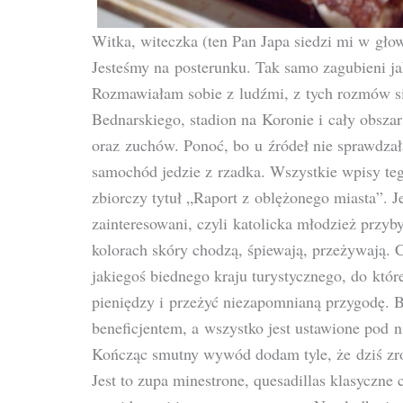
Witka, witeczka (ten Pan Japa siedzi mi w głow
Jesteśmy na posterunku. Tak samo zagubieni ja
Rozmawiałam sobie z ludźmi, z tych rozmów s
Bednarskiego, stadion na Koronie i cały obsza
oraz zuchów. Ponoć, bo u źródeł nie sprawdzał
samochód jedzie z rzadka. Wszystkie wpisy te
zbiorczy tytuł „Raport z oblężonego miasta”. 
zainteresowani, czyli katolicka młodzież przy
kolorach skóry chodzą, śpiewają, przeżywają. C
jakiegoś biednego kraju turystycznego, do któr
pieniędzy i przeżyć niezapomnianą przygodę. Be
beneficjentem, a wszystko jest ustawione pod n
Kończąc smutny wywód dodam tyle, że dziś zro
Jest to zupa minestrone, quesadillas klasyczne c